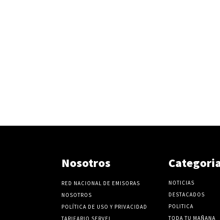
Nosotros
Categori
NOTICIAS
RED NACIONAL DE EMISORAS
DESTACADOS
NOSOTROS
POLITICA
POLÍTICA DE USO Y PRIVACIDAD
TODA TU MAÑANA
TARIFARIO SERVEL