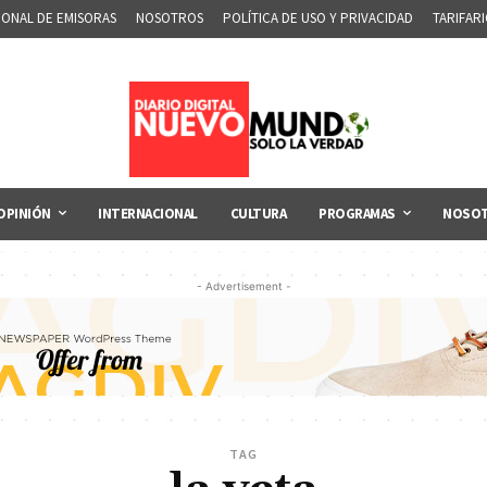
IONAL DE EMISORAS
NOSOTROS
POLÍTICA DE USO Y PRIVACIDAD
TARIFAR
OPINIÓN
INTERNACIONAL
CULTURA
PROGRAMAS
NOSO
- Advertisement -
TAG