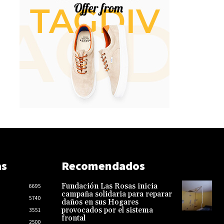
as
Recomendados
Fundación Las Rosas inicia
6695
campaña solidaria para reparar
5740
daños en sus Hogares
provocados por el sistema
3551
frontal
2500