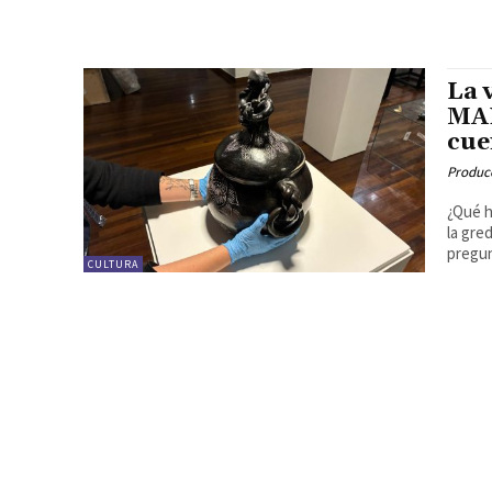
La 
MAP
cue
Produc
¿Qué h
la gre
pregun
CULTURA