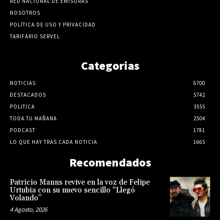
RED NACIONAL DE EMISORAS
NOSOTROS
POLÍTICA DE USO Y PRIVACIDAD
TARIFARIO SERVEL
Categorias
NOTICIAS
6700
DESTACADOS
5742
POLITICA
3555
TODA TU MAÑANA
2504
PODCAST
1781
LO QUE HAY TRAS CADA NOTICIA
1665
Recomendados
Patricio Manns revive en la voz de Felipe
Urtubia con su nuevo sencillo “Llegó
Volando”
4 Agosto, 2026