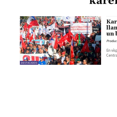
kare
Kar
lla
un 
Produc
En vís
Centra
DESTACADOS