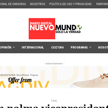
IONAL DE EMISORAS
NOSOTROS
POLÍTICA DE USO Y PRIVACIDAD
TARIFAR
OPINIÓN
INTERNACIONAL
CULTURA
PROGRAMAS
NOSO
- Advertisement -
TAG