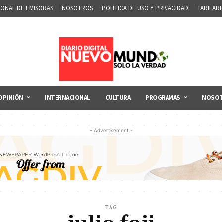
IONAL DE EMISORAS
NOSOTROS
POLÍTICA DE USO Y PRIVACIDAD
TARIFAR
OPINIÓN
INTERNACIONAL
CULTURA
PROGRAMAS
NOSO
- Advertisement -
TAG