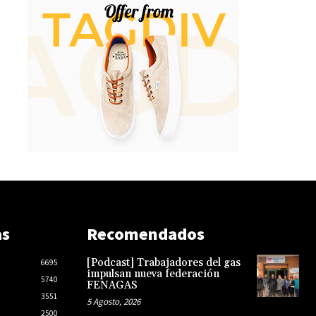
as
Recomendados
[Podcast] Trabajadores del gas
6695
impulsan nueva federación
5740
FENAGAS
3551
5 Agosto, 2026
2500