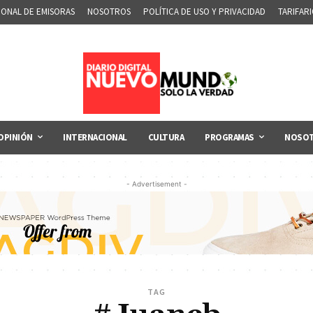
IONAL DE EMISORAS
NOSOTROS
POLÍTICA DE USO Y PRIVACIDAD
TARIFAR
OPINIÓN
INTERNACIONAL
CULTURA
PROGRAMAS
NOSO
- Advertisement -
TAG