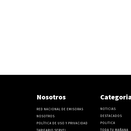
Nosotros
Categori
NOTICIAS
RED NACIONAL DE EMISORAS
DESTACADOS
NOSOTROS
POLITICA
POLÍTICA DE USO Y PRIVACIDAD
TODA TU MAÑANA
TARIFARIO SERVEL