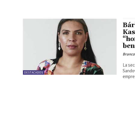
Bár
Kas
“ho
ben
Branco
La sec
Sandov
DESTACADOS
empres