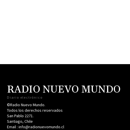
RADIO NUEVO MUNDO
Diario electrónico
©Radio Nuevo Mundo.
Todos los derechos reservados
San Pablo 2271.
Santiago, Chile
Email : info@radionuevomundo.cl