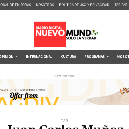
IONAL DE EMISORAS
NOSOTROS
POLÍTICA DE USO Y PRIVACIDAD
TARIFAR
OPINIÓN
INTERNACIONAL
CULTURA
PROGRAMAS
NOSO
- Advertisement -
TAG