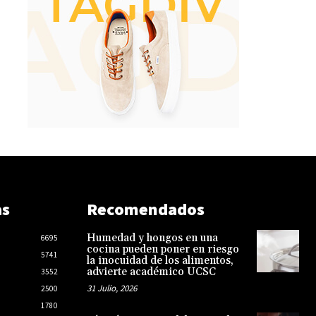
as
Recomendados
Humedad y hongos en una
6695
cocina pueden poner en riesgo
5741
la inocuidad de los alimentos,
advierte académico UCSC
3552
31 Julio, 2026
2500
1780