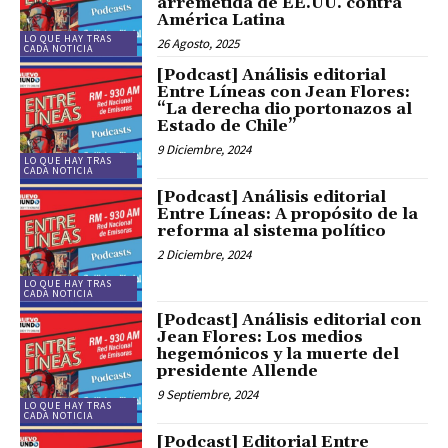
arremetida de EE.UU. contra
América Latina
LO QUE HAY TRAS
26 Agosto, 2025
CADA NOTICIA
[Podcast] Análisis editorial
Entre Líneas con Jean Flores:
“La derecha dio portonazos al
Estado de Chile”
9 Diciembre, 2024
LO QUE HAY TRAS
CADA NOTICIA
[Podcast] Análisis editorial
Entre Líneas: A propósito de la
reforma al sistema político
2 Diciembre, 2024
LO QUE HAY TRAS
CADA NOTICIA
[Podcast] Análisis editorial con
Jean Flores: Los medios
hegemónicos y la muerte del
presidente Allende
9 Septiembre, 2024
LO QUE HAY TRAS
CADA NOTICIA
[Podcast] Editorial Entre