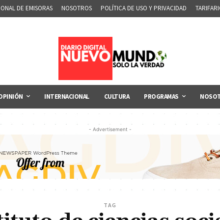
IONAL DE EMISORAS
NOSOTROS
POLÍTICA DE USO Y PRIVACIDAD
TARIFAR
OPINIÓN
INTERNACIONAL
CULTURA
PROGRAMAS
NOSO
- Advertisement -
TAG