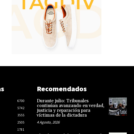
as
Recomendados
Durante julio: Tribunales
6700
continúan avanzando en verdad,
5742
justicia y reparación para
víctimas de la dictadura
3555
4 Agosto, 2026
2505
1781