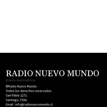
RADIO NUEVO MUNDO
Diario electrónico
©Radio Nuevo Mundo.
Todos los derechos reservados
San Pablo 2271.
Santiago, Chile
Email : info@radionuevomundo.cl