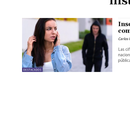
ins
Ins
com
Carlos 
Las ci
nacion
pública
DESTACADOS