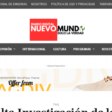
IONAL DE EMISORAS
NOSOTROS
POLÍTICA DE USO Y PRIVACIDAD
TARIFAR
OPINIÓN
INTERNACIONAL
CULTURA
PROGRAMAS
NOSO
- Advertisement -
TAG