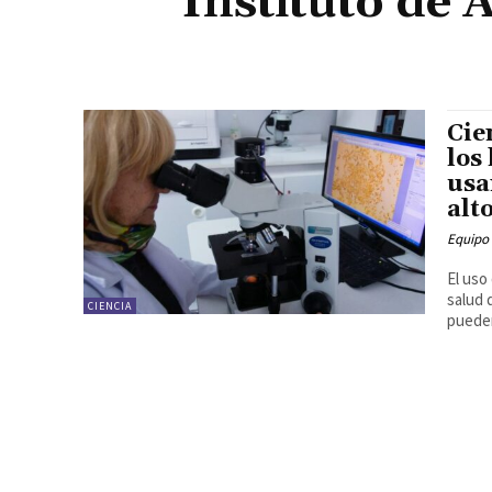
Instituto de 
Cie
los
usa
alt
Equipo
El uso
salud 
CIENCIA
pueden