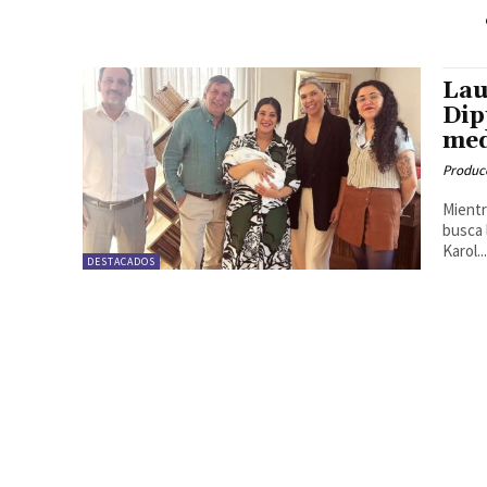
Lau
Dip
med
Produc
Mientr
busca 
Karol..
DESTACADOS