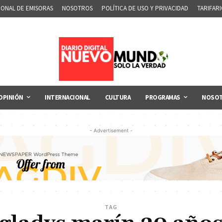
IONAL DE EMISORAS
NOSOTROS
POLÍTICA DE USO Y PRIVACIDAD
TARIFAR
OPINIÓN
INTERNACIONAL
CULTURA
PROGRAMAS
NOSO
- Advertisement -
TAG