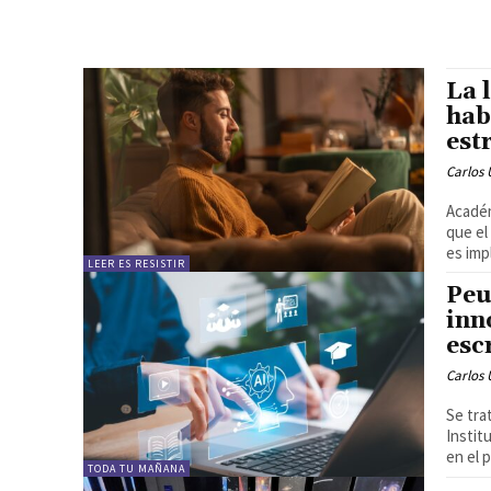
La 
hab
est
Carlos 
Académ
que el
es imp
LEER ES RESISTIR
Peu
inn
esc
Carlos 
Se tra
Instit
en el 
TODA TU MAÑANA