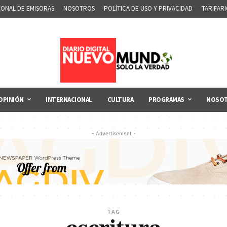
IONAL DE EMISORAS
NOSOTROS
POLÍTICA DE USO Y PRIVACIDAD
TARIFAR
OPINIÓN
INTERNACIONAL
CULTURA
PROGRAMAS
NOSO
- Advertisement -
TAG