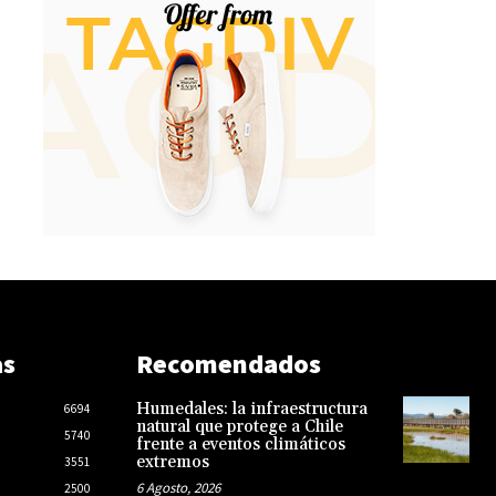
as
Recomendados
Humedales: la infraestructura
6694
natural que protege a Chile
5740
frente a eventos climáticos
extremos
3551
6 Agosto, 2026
2500