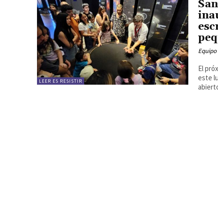
San
ina
esc
peq
Equipo
El pró
este l
LEER ES RESISTIR
abierto