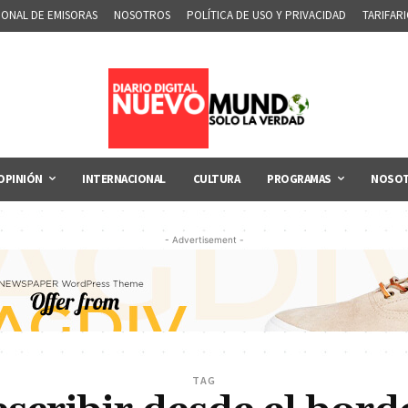
IONAL DE EMISORAS
NOSOTROS
POLÍTICA DE USO Y PRIVACIDAD
TARIFAR
OPINIÓN
INTERNACIONAL
CULTURA
PROGRAMAS
NOSO
- Advertisement -
TAG