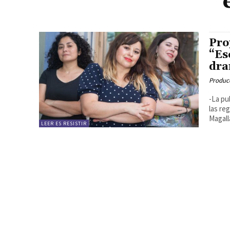
Pro
“Es
dra
Produc
-La pu
las re
Magalla
LEER ES RESISTIR