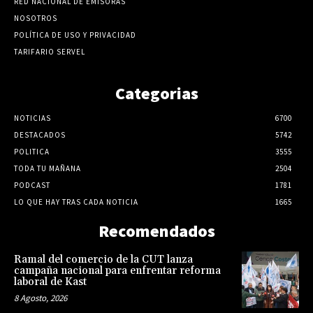
RED NACIONAL DE EMISORAS
NOSOTROS
POLÍTICA DE USO Y PRIVACIDAD
TARIFARIO SERVEL
Categorias
NOTICIAS
6700
DESTACADOS
5742
POLITICA
3555
TODA TU MAÑANA
2504
PODCAST
1781
LO QUE HAY TRAS CADA NOTICIA
1665
Recomendados
Ramal del comercio de la CUT lanza
campaña nacional para enfrentar reforma
laboral de Kast
8 Agosto, 2026