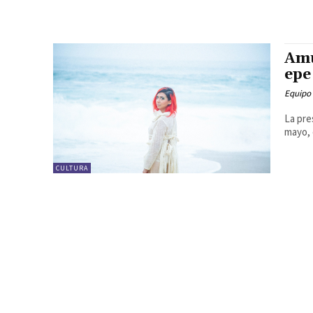
Amú
epe
Equipo
La pre
mayo, 
CULTURA