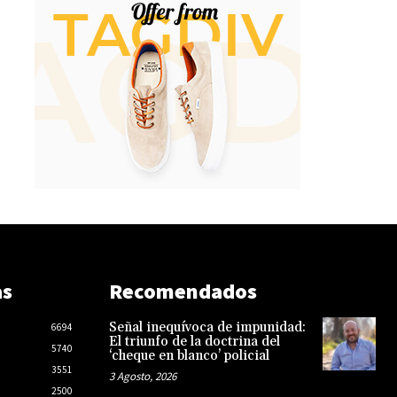
as
Recomendados
Señal inequívoca de impunidad:
6694
El triunfo de la doctrina del
5740
‘cheque en blanco’ policial
3551
3 Agosto, 2026
2500