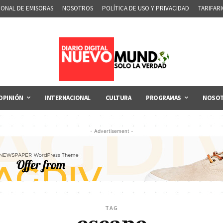
IONAL DE EMISORAS
NOSOTROS
POLÍTICA DE USO Y PRIVACIDAD
TARIFAR
OPINIÓN
INTERNACIONAL
CULTURA
PROGRAMAS
NOSO
- Advertisement -
TAG