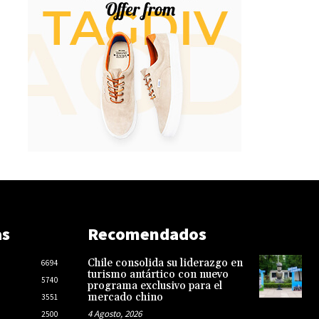
as
Recomendados
Chile consolida su liderazgo en
6694
turismo antártico con nuevo
5740
programa exclusivo para el
mercado chino
3551
4 Agosto, 2026
2500