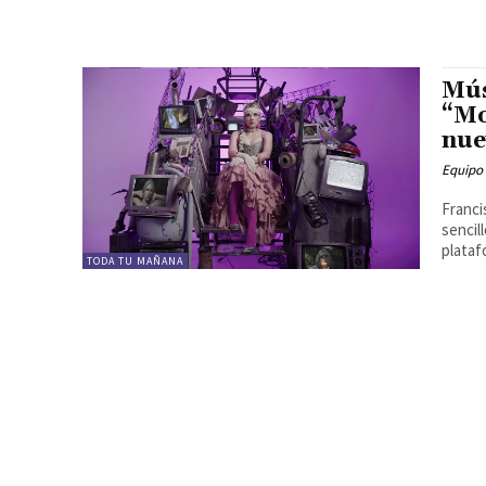
Mús
“Mo
nue
Equipo
Franci
sencil
plataf
TODA TU MAÑANA