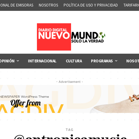
IONAL DE EMISORAS
NOSOTROS
POLÍTICA DE USO Y PRIVACIDAD
TARIFAR
OPINIÓN
INTERNACIONAL
CULTURA
PROGRAMAS
NOSO
- Advertisement -
TAG