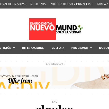
IONAL DE EMISORAS
NOSOTROS
POLÍTICA DE USO Y PRIVACIDAD
TARIFAR
OPINIÓN
INTERNACIONAL
CULTURA
PROGRAMAS
NOSO
- Advertisement -
TAG