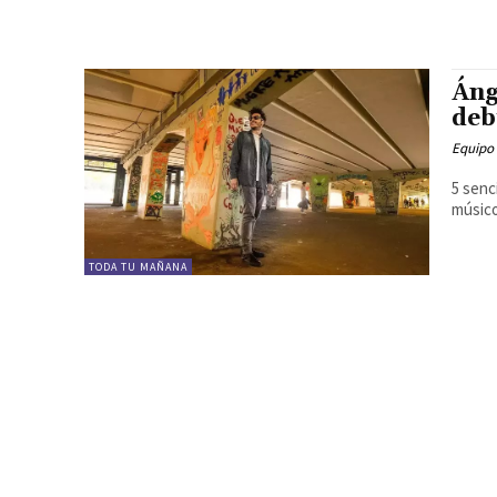
Áng
deb
Equipo
5 senc
músico
TODA TU MAÑANA