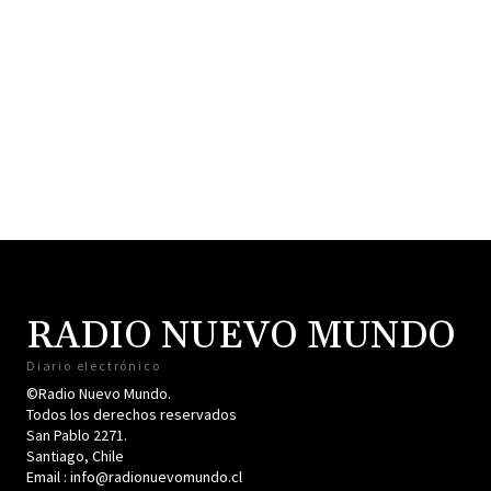
RADIO NUEVO MUNDO
Diario electrónico
©Radio Nuevo Mundo.
Todos los derechos reservados
San Pablo 2271.
Santiago, Chile
Email : info@radionuevomundo.cl