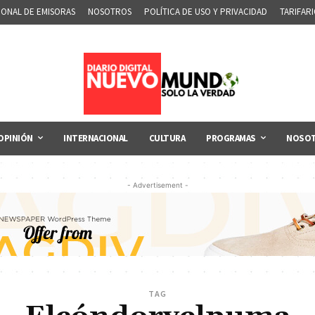
IONAL DE EMISORAS
NOSOTROS
POLÍTICA DE USO Y PRIVACIDAD
TARIFAR
OPINIÓN
INTERNACIONAL
CULTURA
PROGRAMAS
NOSO
- Advertisement -
TAG