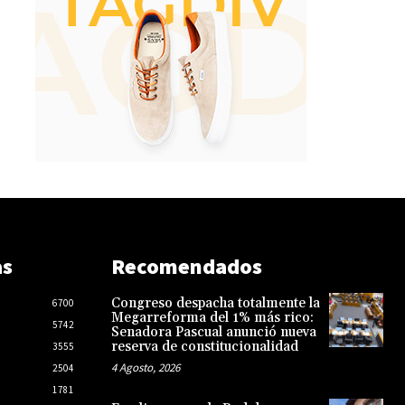
as
Recomendados
Congreso despacha totalmente la
6700
Megarreforma del 1% más rico:
5742
Senadora Pascual anunció nueva
reserva de constitucionalidad
3555
4 Agosto, 2026
2504
1781