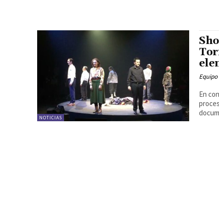
Sho
Tor
ele
Equipo
En con
proces
docume
NOTICIAS