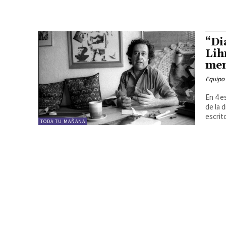
“Di
Lih
me
Equipo
En 4 e
de la 
escrito
TODA TU MAÑANA