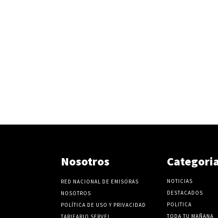
Nosotros
Categori
NOTICIAS
RED NACIONAL DE EMISORAS
DESTACADOS
NOSOTROS
POLITICA
POLÍTICA DE USO Y PRIVACIDAD
TODA TU MAÑANA
TARIFARIO SERVEL