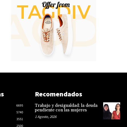
as
Recomendados
Trabajo y desigualdad: la deuda
6695
pendiente con las mujeres
5740
1 Agosto, 2026
3551
2500