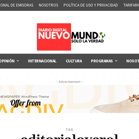
IONAL DE EMISORAS
NOSOTROS
POLÍTICA DE USO Y PRIVACIDAD
TARIFAR
OPINIÓN
INTERNACIONAL
CULTURA
PROGRAMAS
NOSO
- Advertisement -
TAG