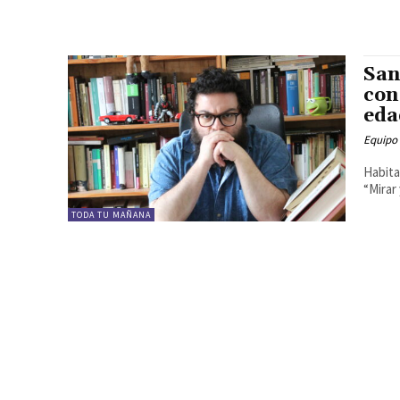
San
con
eda
Equipo
Habita
“Mirar
TODA TU MAÑANA