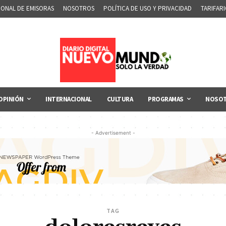
IONAL DE EMISORAS
NOSOTROS
POLÍTICA DE USO Y PRIVACIDAD
TARIFAR
OPINIÓN
INTERNACIONAL
CULTURA
PROGRAMAS
NOSO
- Advertisement -
TAG