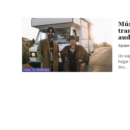
Mús
tra
aud
Equipo
Un via
hogar 
dos...
TODA TU MAÑANA