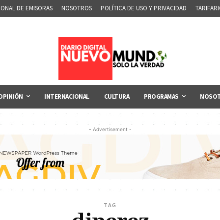
IONAL DE EMISORAS
NOSOTROS
POLÍTICA DE USO Y PRIVACIDAD
TARIFAR
OPINIÓN
INTERNACIONAL
CULTURA
PROGRAMAS
NOSO
- Advertisement -
TAG