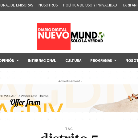
IONAL DE EMISORAS
NOSOTROS
POLÍTICA DE USO Y PRIVACIDAD
TARIFAR
OPINIÓN
INTERNACIONAL
CULTURA
PROGRAMAS
NOSO
- Advertisement -
TAG