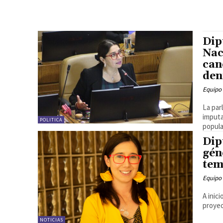
Dip
Nac
can
den
Equipo
La par
imputa
POLITICA
popular
Dip
gén
tem
Equipo
A inic
proyec
NOTICIAS