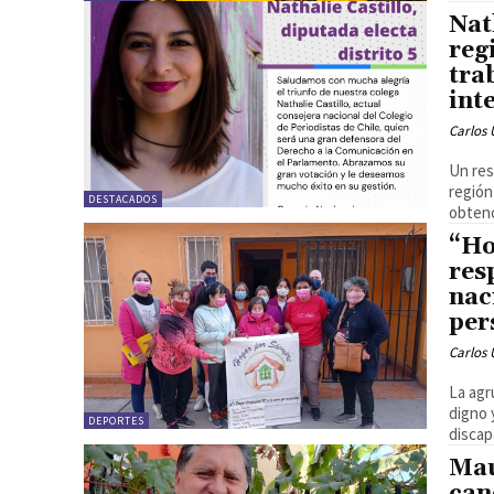
Nat
reg
tra
int
Carlos 
Un res
región
DESTACADOS
obtenc
“Ho
res
nac
per
Carlos 
La agr
digno 
DEPORTES
discap
Mau