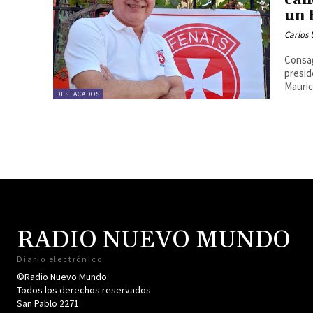
can
un 
Carlos 
Consag
presid
Mauric
DESTACADOS
RADIO NUEVO MUNDO
Diario electrónico
©Radio Nuevo Mundo.
Todos los derechos reservados
San Pablo 2271.