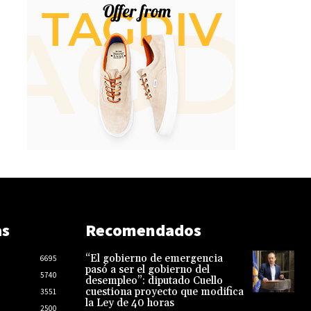
as
Recomendados
“El gobierno de emergencia
6695
pasó a ser el gobierno del
5740
desempleo”: diputado Cuello
cuestiona proyecto que modifica
3551
la Ley de 40 horas
2500