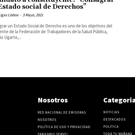
didato a constituyente: “Consagrar
Estado social de Derechos”
Ugas Lisboa
-
3 Mayo, 2021
rar un Estado Social de Derecho es uno de los objetivos del
ente de la Federación de Trabajadores de la Salud Pública,
io Ugarte,...
Nosotros
Categori
NOTICIAS
RED NACIONAL DE EMISORAS
DESTACADOS
NOSOTROS
POLITICA
POLÍTICA DE USO Y PRIVACIDAD
TODA TU MAÑANA
TARIFARIO SERVEL