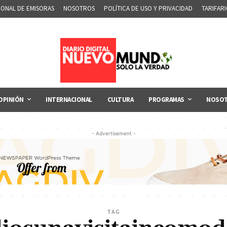
IONAL DE EMISORAS
NOSOTROS
POLÍTICA DE USO Y PRIVACIDAD
TARIFAR
OPINIÓN
INTERNACIONAL
CULTURA
PROGRAMAS
NOSO
- Advertisement -
TAG