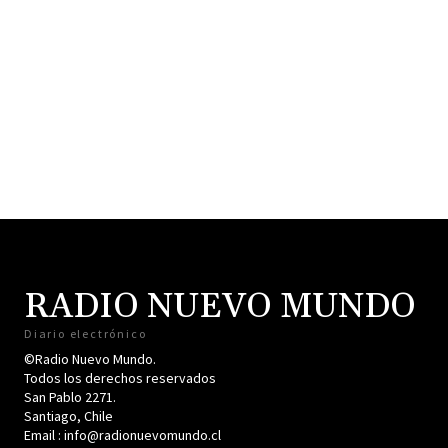
RADIO NUEVO MUNDO
Diario electrónico
©Radio Nuevo Mundo.
Todos los derechos reservados
San Pablo 2271.
Santiago, Chile
Email : info@radionuevomundo.cl