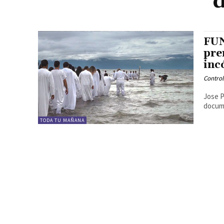
FUN
pre
inc
Contro
Jose P
docume
TODA TU MAÑANA