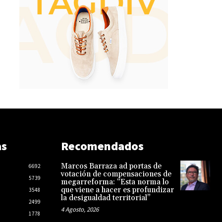
as
Recomendados
Marcos Barraza ad portas de
6692
votación de compensaciones de
5739
megarreforma: “Esta norma lo
que viene a hacer es profundizar
3548
la desigualdad territorial”
2499
4 Agosto, 2026
1778