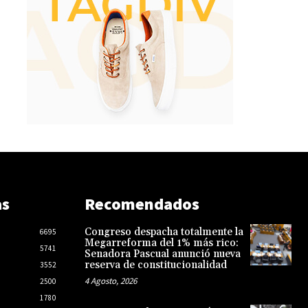
as
Recomendados
Congreso despacha totalmente la
6695
Megarreforma del 1% más rico:
5741
Senadora Pascual anunció nueva
reserva de constitucionalidad
3552
4 Agosto, 2026
2500
1780