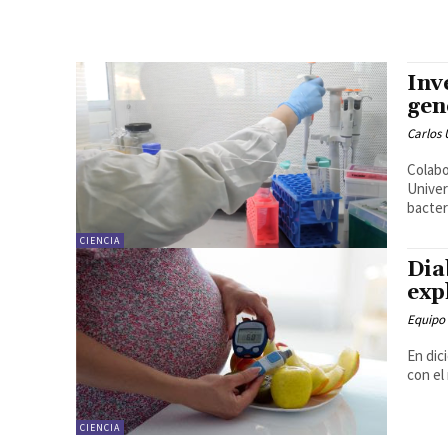
Inv
gen
Carlos 
Colabo
Univer
bacter
CIENCIA
Dia
exp
Equipo
En dic
con el
CIENCIA