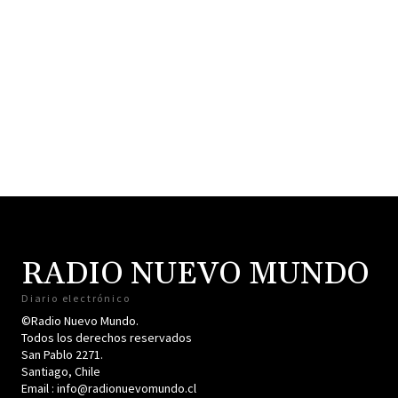
RADIO NUEVO MUNDO
Diario electrónico
©Radio Nuevo Mundo.
Todos los derechos reservados
San Pablo 2271.
Santiago, Chile
Email : info@radionuevomundo.cl