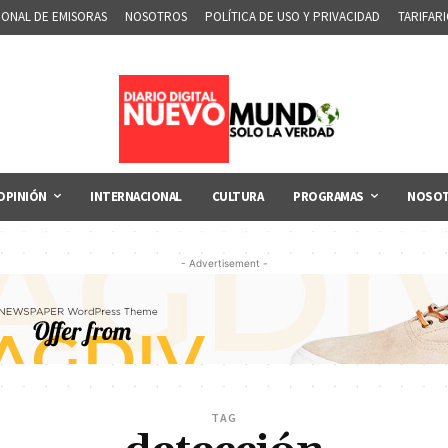
IONAL DE EMISORAS
NOSOTROS
POLÍTICA DE USO Y PRIVACIDAD
TARIFAR
OPINIÓN
INTERNACIONAL
CULTURA
PROGRAMAS
NOSO
- Advertisement -
TAG