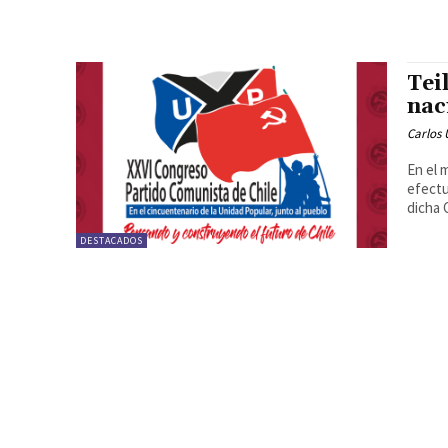
Tei
nac
Carlos 
En el 
efectu
dicha C
DESTACADOS