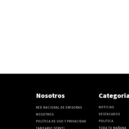
Nosotros
Categori
NOTICIAS
RED NACIONAL DE EMISORAS
DESTACADOS
NOSOTROS
POLITICA
POLÍTICA DE USO Y PRIVACIDAD
TODA TU MAÑANA
TARIFARIO SERVEL