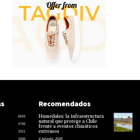
as
Recomendados
Humedales: la infraestructura
6695
natural que protege a Chile
5740
frente a eventos climáticos
extremos
3551
6 Agosto, 2026
2500