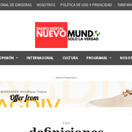
IONAL DE EMISORAS
NOSOTROS
POLÍTICA DE USO Y PRIVACIDAD
TARIFAR
OPINIÓN
INTERNACIONAL
CULTURA
PROGRAMAS
NOSO
- Advertisement -
TAG