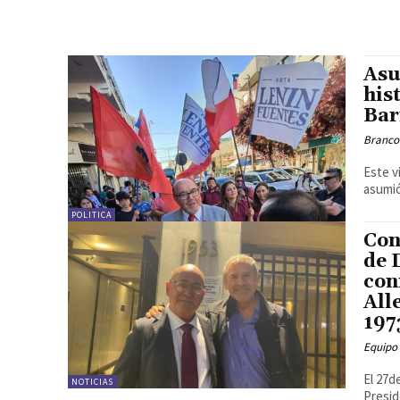
Asu
his
Bar
Branco
Este v
asumió
POLITICA
Con
de 
con
All
197
Equipo
El 27d
NOTICIAS
Presid