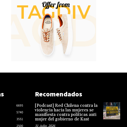
as
Recomendados
[Podcast] Red Chilena contra la
6695
violencia hacia las mujeres se
5740
manifiesta contra políticas anti
mujer del gobierno de Kast
3551
31 Julio, 2026
2500