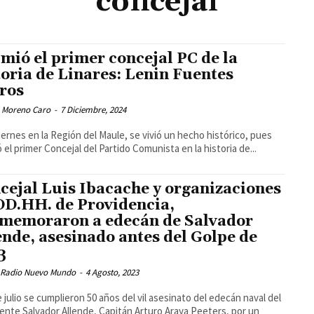
concejal
mió el primer concejal PC de la
toria de Linares: Lenin Fuentes
ros
 Moreno Caro
-
7 Diciembre, 2024
iernes en la Región del Maule, se vivió un hecho histórico, pues
 el primer Concejal del Partido Comunista en la historia de...
cejal Luis Ibacache y organizaciones
DD.HH. de Providencia,
memoraron a edecán de Salvador
ende, asesinado antes del Golpe de
3
 Radio Nuevo Mundo
-
4 Agosto, 2023
e julio se cumplieron 50 años del vil asesinato del edecán naval del
ente Salvador Allende, Capitán Arturo Araya Peeters, por un