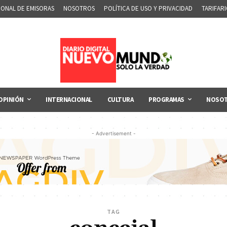
IONAL DE EMISORAS
NOSOTROS
POLÍTICA DE USO Y PRIVACIDAD
TARIFAR
OPINIÓN
INTERNACIONAL
CULTURA
PROGRAMAS
NOSO
- Advertisement -
TAG