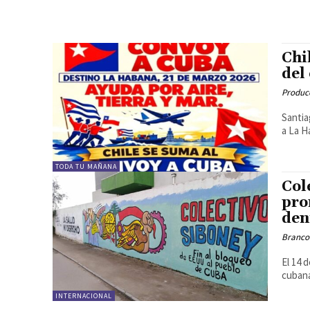
Chi
del
Produc
Santia
a La H
TODA TU MAÑANA
Col
pro
den
Branco
El 14 
cubana
INTERNACIONAL