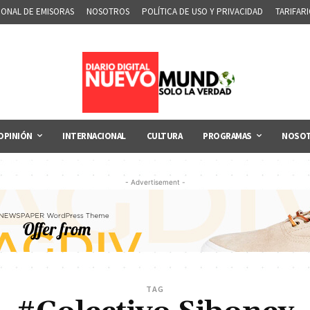
IONAL DE EMISORAS
NOSOTROS
POLÍTICA DE USO Y PRIVACIDAD
TARIFAR
OPINIÓN
INTERNACIONAL
CULTURA
PROGRAMAS
NOSO
- Advertisement -
TAG