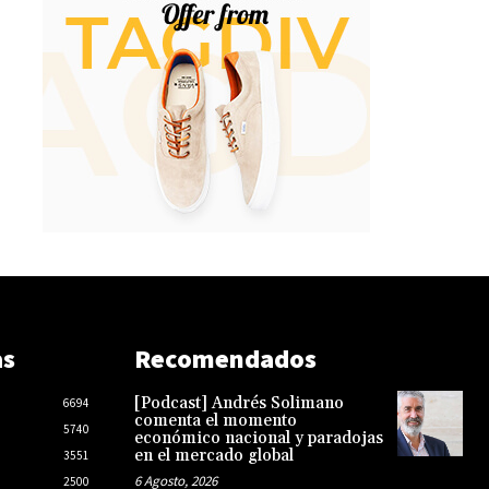
as
Recomendados
[Podcast] Andrés Solimano
6694
comenta el momento
5740
económico nacional y paradojas
en el mercado global
3551
6 Agosto, 2026
2500