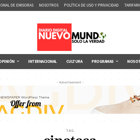
IONAL DE EMISORAS
NOSOTROS
POLÍTICA DE USO Y PRIVACIDAD
TARIFAR
OPINIÓN
INTERNACIONAL
CULTURA
PROGRAMAS
NOSO
- Advertisement -
TAG