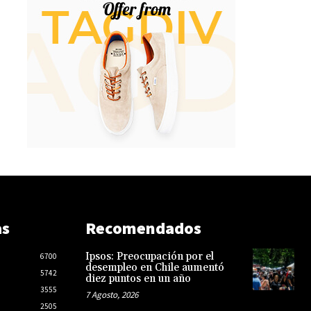
as
Recomendados
Ipsos: Preocupación por el
6700
desempleo en Chile aumentó
5742
diez puntos en un año
3555
7 Agosto, 2026
2505