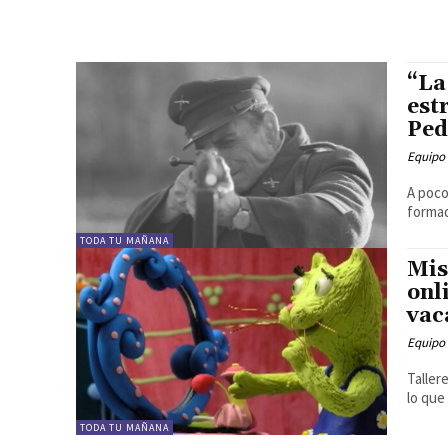
“La
est
Ped
Equipo
A poco
formad
TODA TU MAÑANA
Mis
onl
vac
Equipo
Taller
lo que
TODA TU MAÑANA