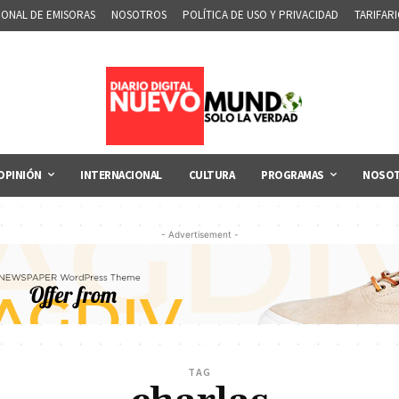
IONAL DE EMISORAS
NOSOTROS
POLÍTICA DE USO Y PRIVACIDAD
TARIFAR
OPINIÓN
INTERNACIONAL
CULTURA
PROGRAMAS
NOSO
- Advertisement -
TAG