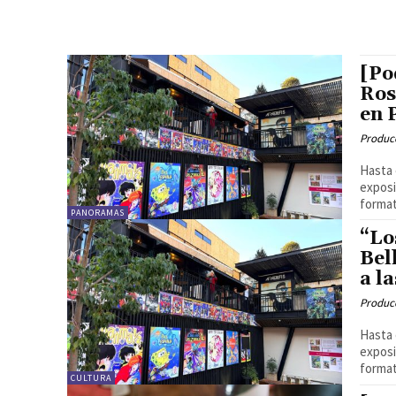
[Po
Ros
en 
Produc
Hasta 
exposi
formato
PANORAMAS
“Lo
Bel
a l
Produc
Hasta 
exposi
format
CULTURA