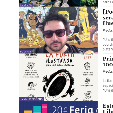
otros 
CULTURA
[Po
ser
Ilu
Produc
“Una i
coordi
plataf
PODCAST
Pri
100
Produc
La ilu
espaci
“Una il
TODA TU MAÑANA
Est
Lib