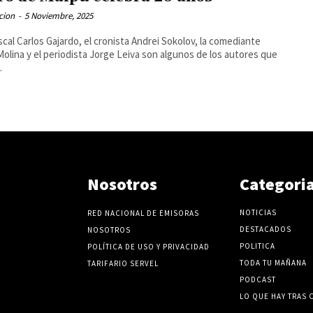
cion
-
5 Noviembre, 2025
iscal Carlos Gajardo, el cronista Andrei Sokolov, la comediante
Molina y el periodista Jorge Leiva son algunos de los autores que
.
Nosotros
Categori
NOTICIAS
RED NACIONAL DE EMISORAS
DESTACADOS
NOSOTROS
POLITICA
POLÍTICA DE USO Y PRIVACIDAD
TODA TU MAÑANA
TARIFARIO SERVEL
PODCAST
LO QUE HAY TRAS 