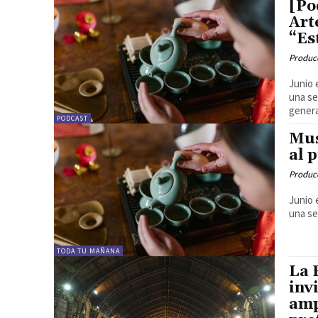
[Po
Art
“Es
Produc
Junio 
una se
general
PODCAST
Mus
al 
Produc
Junio 
una se
TODA TU MAÑANA
La 
inv
amp