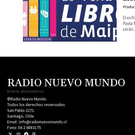
Produc
El exf
Paola 
serán..
LEER ES RESISTIR
RADIO NUEVO MUNDO
Diario electrónico
©Radio Nuevo Mundo.
Todos los derechos reservados
San Pablo 2271.
Santiago, Chile
Email : info@radionuevomundo.cl
Fono: 56 2 6883175