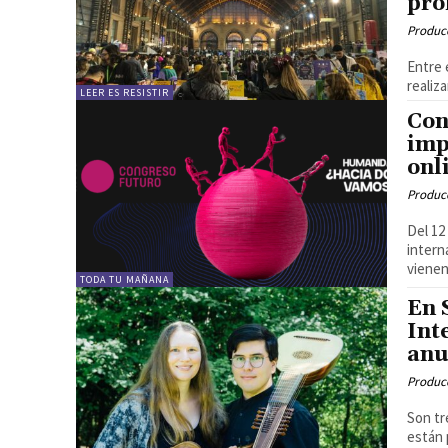
pro
Produc
Entre 
realiz
LEER ES RESISTIR
Con
imp
onl
Produc
Del 12
intern
vienen
TODA TU MAÑANA
En 
Int
anu
Produc
Son tr
están 