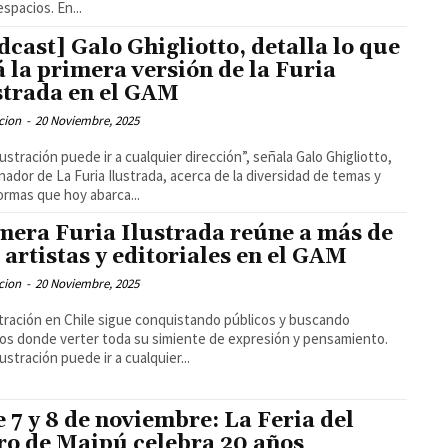
espacios. En...
dcast] Galo Ghigliotto, detalla lo que
á la primera versión de la Furia
strada en el GAM
cion
-
20 Noviembre, 2025
lustración puede ir a cualquier dirección”, señala Galo Ghigliotto,
nador de La Furia Ilustrada, acerca de la diversidad de temas y
ormas que hoy abarca...
mera Furia Ilustrada reúne a más de
 artistas y editoriales en el GAM
cion
-
20 Noviembre, 2025
stración en Chile sigue conquistando públicos y buscando
os donde verter toda su simiente de expresión y pensamiento.
ustración puede ir a cualquier...
e 7 y 8 de noviembre: La Feria del
ro de Maipú celebra 20 años