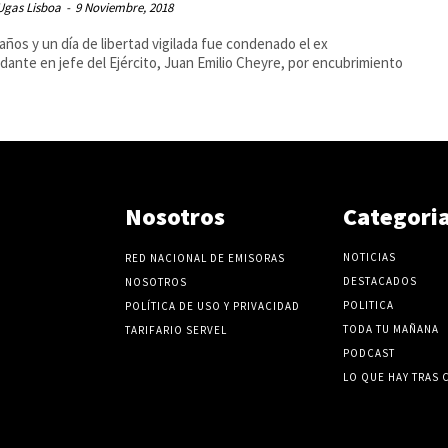
Ugas Lisboa
-
9 Noviembre, 2018
 años y un día de libertad vigilada fue condenado el ex
ante en jefe del Ejército, Juan Emilio Cheyre, por encubrimiento
Nosotros
Categori
NOTICIAS
RED NACIONAL DE EMISORAS
DESTACADOS
NOSOTROS
POLITICA
POLÍTICA DE USO Y PRIVACIDAD
TODA TU MAÑANA
TARIFARIO SERVEL
PODCAST
LO QUE HAY TRAS 