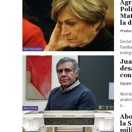
Agr
Pol
Mat
la 
Produc
Declar
Famili
DESTACADOS
enérgi
Jua
des
con
Equipo
Aborda
analis
a...
POLITICA
Abo
la 
mil