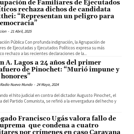
upación de Familiares de Ejecutados
íticos rechaza dichos de candidata
thei: “Representan un peligro para
democracia”
cion
-
21 Abril, 2025
ación Pública Con profunda indignación, la Agrupación de
ares de Ejecutadas y Ejecutados Políticos expresa su más
co rechazo a las recientes declaraciones de la...
n A. Lagos a 24 años del primer
afuero de Pinochet: “Murió impune y
 honores”
 Radio Nuevo Mundo
-
24 Mayo, 2024
ndo el hito judicial en contra del dictador Augusto Pinochet, el
ta del Partido Comunista, se refirió a la envergadura del hecho y
gado Francisco Ugás valora fallo de
Suprema que condena a cuatro
itares por crímenes en caso Caravana