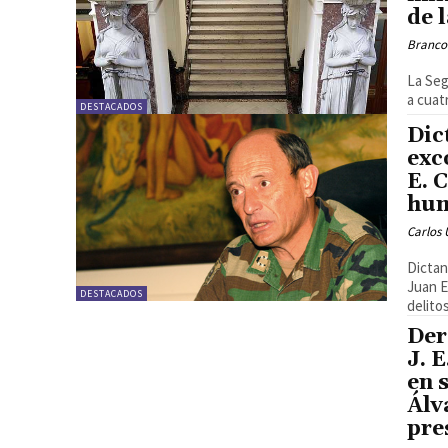
de 
Branco
La Seg
a cuat
DESTACADOS
Dic
exc
E. 
hu
Carlos 
Dictan
Juan E
DESTACADOS
delitos
Der
J. 
en 
Álv
pre