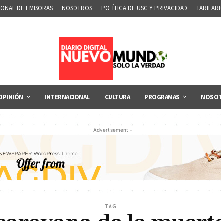
IONAL DE EMISORAS
NOSOTROS
POLÍTICA DE USO Y PRIVACIDAD
TARIFAR
OPINIÓN
INTERNACIONAL
CULTURA
PROGRAMAS
NOSO
- Advertisement -
TAG