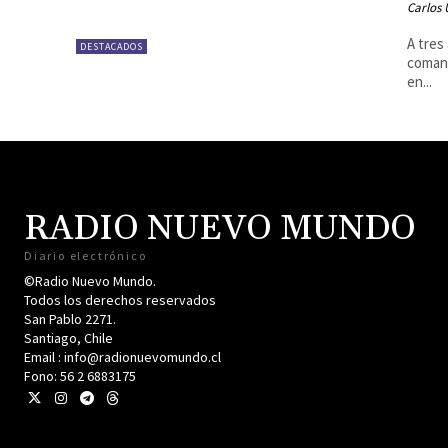
Carlos 
A tres
DESTACADOS
comand
en...
RADIO NUEVO MUNDO
Diario electrónico
©Radio Nuevo Mundo.
Todos los derechos reservados
San Pablo 2271.
Santiago, Chile
Email : info@radionuevomundo.cl
Fono: 56 2 6883175