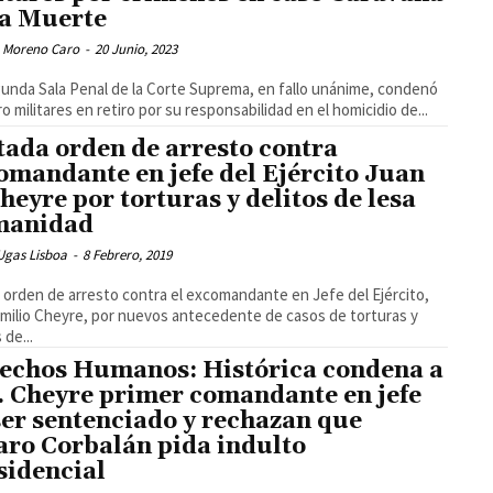
la Muerte
 Moreno Caro
-
20 Junio, 2023
unda Sala Penal de la Corte Suprema, en fallo unánime, condenó
ro militares en retiro por su responsabilidad en el homicidio de...
tada orden de arresto contra
omandante en jefe del Ejército Juan
Cheyre por torturas y delitos de lesa
manidad
Ugas Lisboa
-
8 Febrero, 2019
 orden de arresto contra el excomandante en Jefe del Ejército,
milio Cheyre, por nuevos antecedente de casos de torturas y
 de...
echos Humanos: Histórica condena a
E. Cheyre primer comandante en jefe
ser sentenciado y rechazan que
aro Corbalán pida indulto
sidencial