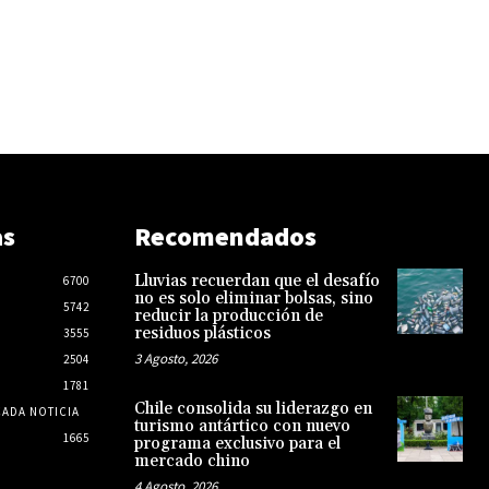
as
Recomendados
Lluvias recuerdan que el desafío
6700
no es solo eliminar bolsas, sino
5742
reducir la producción de
residuos plásticos
3555
3 Agosto, 2026
2504
1781
Chile consolida su liderazgo en
CADA NOTICIA
turismo antártico con nuevo
1665
programa exclusivo para el
mercado chino
4 Agosto, 2026