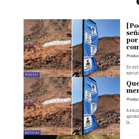
[Po
señ
por
com
Produc
En est
ejecut
PODCAST
Que
mem
Produc
A inic
aprobó
la...
NOTICIAS