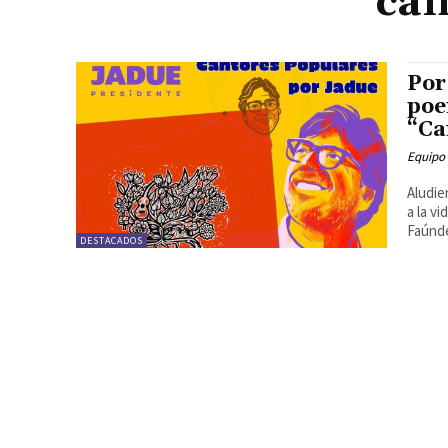
can
Por
poe
“Ca
Equipo
Aludie
a la v
Faúnde
DESTACADOS