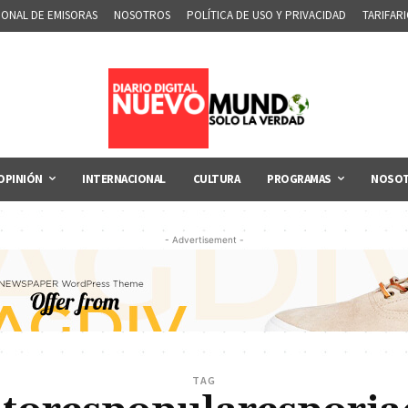
IONAL DE EMISORAS
NOSOTROS
POLÍTICA DE USO Y PRIVACIDAD
TARIFAR
OPINIÓN
INTERNACIONAL
CULTURA
PROGRAMAS
NOSO
- Advertisement -
TAG