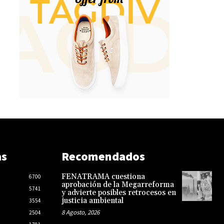
as
Recomendados
FENATRAMA cuestiona
6700
aprobación de la Megarreforma
5741
y advierte posibles retrocesos en
justicia ambiental
3554
8 Agosto, 2026
2504