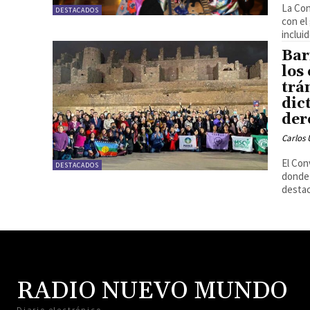
La Con
DESTACADOS
con el
incluid
Bar
los
trá
dic
der
Carlos 
El Con
DESTACADOS
donde 
destac
RADIO NUEVO MUNDO
Diario electrónico