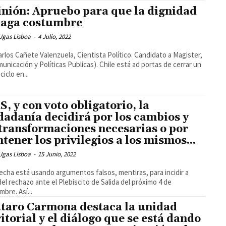
nión: Apruebo para que la dignidad
haga costumbre
Ugas Lisboa
-
4 Julio, 2022
arlos Cañete Valenzuela, Cientista Político. Candidato a Magister,
unicación y Políticas Publicas). Chile está ad portas de cerrar un
iclo en...
4S, y con voto obligatorio, la
dadanía decidirá por los cambios y
 transformaciones necesarias o por
tener los privilegios a los mismos...
Ugas Lisboa
-
15 Junio, 2022
echa está usando argumentos falsos, mentiras, para incidir a
del rechazo ante el Plebiscito de Salida del próximo 4 de
mbre. Así...
taro Carmona destaca la unidad
ritorial y el diálogo que se está dando