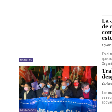
La 
de 
com
est
Equipo
En el 
que au
NOTICIAS
Organi
Tra
des
Carlos 
Los má
se reu
apoyar
DESTACADOS