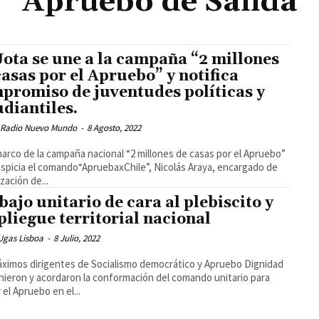
Apruebo de Salida
Jota se une a la campaña “2 millones
casas por el Apruebo” y notifica
promiso de juventudes políticas y
udiantiles.
 Radio Nuevo Mundo
-
8 Agosto, 2022
marco de la campaña nacional “2 millones de casas por el Apruebo”
spicia el comando“ApruebaxChile”, Nicolás Araya, encargado de
zación de...
bajo unitario de cara al plebiscito y
pliegue territorial nacional
Ugas Lisboa
-
8 Julio, 2022
ximos dirigentes de Socialismo democrático y Apruebo Dignidad
nieron y acordaron la conformación del comando unitario para
 el Apruebo en el...