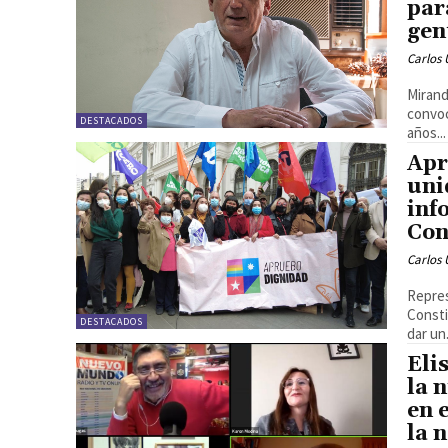
par
gen
Carlos 
Mirand
convoc
DESTACADOS
años...
Apr
uni
inf
Con
Carlos 
Repres
Consti
DESTACADOS
dar un.
Eli
la 
en 
la 