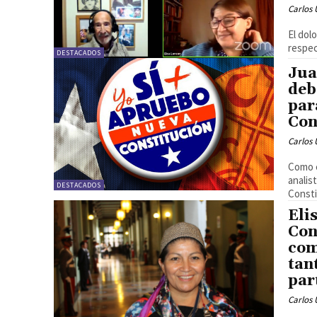
Carlos 
El dol
respect
DESTACADOS
Jua
deb
par
Con
Carlos 
Como e
analis
DESTACADOS
Consti
Eli
Con
com
tan
par
Carlos 