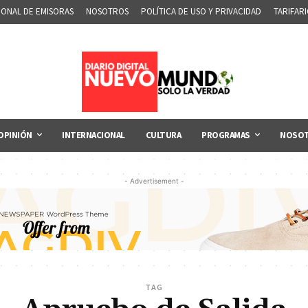
IONAL DE EMISORAS
NOSOTROS
POLÍTICA DE USO Y PRIVACIDAD
TARIFAR
OPINIÓN
INTERNACIONAL
CULTURA
PROGRAMAS
NOSO
- Advertisement -
TAG