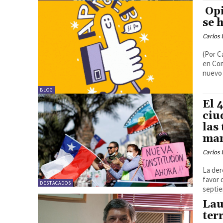
Opi
se 
Carlos 
(Por C
en Com
nuevo c
BLOG
El 
ciu
las
man
Carlos 
La der
favor 
DESTACADOS
septie
Lau
ter