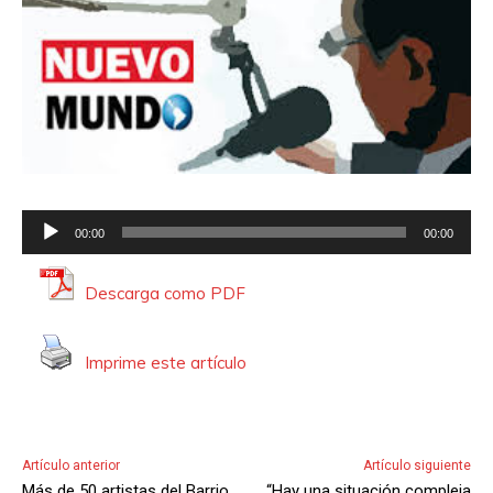
R
00:00
00:00
e
p
Descarga como PDF
r
o
Imprime este artículo
d
u
c
t
Artículo anterior
Artículo siguiente
o
Más de 50 artistas del Barrio
“Hay una situación compleja