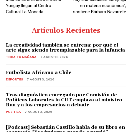
r
Yungay llegan al Centro
en materia económica”,
d
Cultural La Moneda
sostiene Bárbara Navarrete
e
A
Artículos Recientes
u
d
La creatividad también se entrena: por qué el
arte sigue siendo irremplazable para la infancia
i
o
TODA TU MAÑANA
7 AGOSTO, 2026
Futbolista Africano a Chile
DEPORTES
7 AGOSTO, 2026
Tras diagnóstico entregado por Comisión de
Políticas Laborales la CUT emplaza al ministro
Rau y a los empresarios a debatir
POLITICA
7 AGOSTO, 2026
[Podcast] Sebastián Castillo habla de su libro en