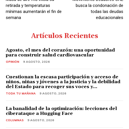
r
retirada y temperaturas
busca la condonación de
d
mínimas aumentarán el fin de
todas las deudas
semana
educacionales
e
A
u
Artículos Recientes
d
i
Agosto, el mes del corazón: una oportunidad
para construir salud cardiovascular
o
OPINIÓN
9 AGOSTO, 2026
Cuestionan la escasa participación y acceso de
niños, niñas y jóvenes a la justicia y la debilidad
del Estado para recoger sus voces y...
TODA TU MAÑANA
9 AGOSTO, 2026
La banalidad de la optimización: lecciones del
ciberataque a Hugging Face
COLUMNAS
9 AGOSTO, 2026