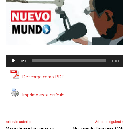
R
00:00
00:00
e
p
Descarga como PDF
r
o
Imprime este artículo
d
u
c
t
Artículo anterior
Artículo siguiente
o
Masa de aire frío inicia su
Movimiento Deudores CAE