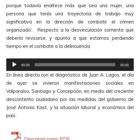
o
porque todavía enaltece más que sea una mujer, una
d
persona que tenía una trayectoria de trabajo muy
u
significativa en la dirección de combatir el crimen
c
organizado”. Respecto a la desvinculación comenta que
t
debería revisarse, y apunta a que estamos perdiendo
o
tiempo en el combate a la delincuencia
r
d
R
e
00:00
00:00
e
A
En línea directa con el diagnóstico de Juan A. Lagos, el día
p
u
de ayer se vivieron manifestaciones sociales en
r
d
Valparaíso, Santiago y Concepción, en medio del creciente
o
i
descontento ciudadano por las medidas del gobierno de
d
o
José Antonio Kast, y la situación laboral y económica del
u
país.
c
t
o
Descarga como PDF