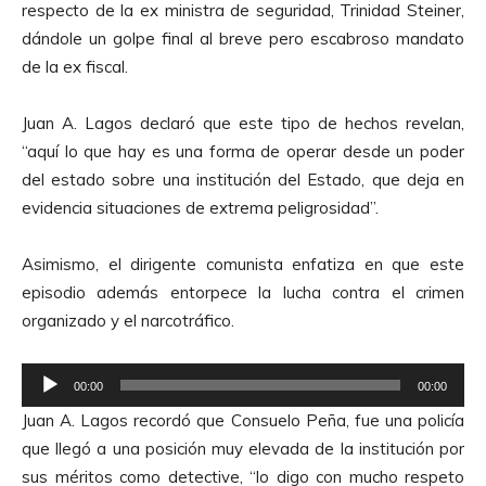
u
respecto de la ex ministra de seguridad, Trinidad Steiner,
u
d
dándole un golpe final al breve pero escabroso mandato
c
i
de la ex fiscal.
t
o
o
Juan A. Lagos declaró que este tipo de hechos revelan,
r
“aquí lo que hay es una forma de operar desde un poder
d
del estado sobre una institución del Estado, que deja en
e
evidencia situaciones de extrema peligrosidad”.
A
u
Asimismo, el dirigente comunista enfatiza en que este
d
episodio además entorpece la lucha contra el crimen
i
organizado y el narcotráfico.
o
R
00:00
00:00
e
Juan A. Lagos recordó que Consuelo Peña, fue una policía
p
que llegó a una posición muy elevada de la institución por
r
sus méritos como detective, “lo digo con mucho respeto