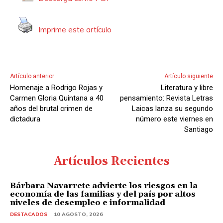
r
d
Imprime este artículo
e
A
u
d
Artículo anterior
Artículo siguiente
i
Homenaje a Rodrigo Rojas y
Literatura y libre
o
Carmen Gloria Quintana a 40
pensamiento: Revista Letras
años del brutal crimen de
Laicas lanza su segundo
dictadura
número este viernes en
Santiago
Artículos Recientes
Bárbara Navarrete advierte los riesgos en la
economía de las familias y del país por altos
niveles de desempleo e informalidad
DESTACADOS
10 AGOSTO, 2026