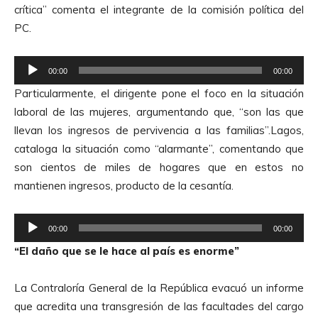
crítica” comenta el integrante de la comisión política del
o
PC.
r
d
R
e
00:00
00:00
e
A
Particularmente, el dirigente pone el foco en la situación
p
u
laboral de las mujeres, argumentando que, “son las que
r
d
llevan los ingresos de pervivencia a las familias”.Lagos,
o
i
cataloga la situación como “alarmante”, comentando que
d
o
son cientos de miles de hogares que en estos no
u
mantienen ingresos, producto de la cesantía.
c
t
R
o
00:00
00:00
e
r
“El daño que se le hace al país es enorme”
p
d
r
e
La Contraloría General de la República evacuó un informe
o
A
que acredita una transgresión de las facultades del cargo
d