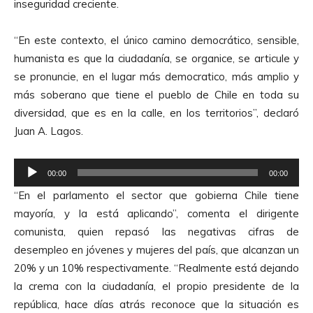
inseguridad creciente.
“En este contexto, el único camino democrático, sensible,
humanista es que la ciudadanía, se organice, se articule y
se pronuncie, en el lugar más democratico, más amplio y
más soberano que tiene el pueblo de Chile en toda su
diversidad, que es en la calle, en los territorios”, declaró
Juan A. Lagos.
R
00:00
00:00
e
“En el parlamento el sector que gobierna Chile tiene
p
mayoría, y la está aplicando”, comenta el dirigente
r
comunista, quien repasó las negativas cifras de
o
desempleo en jóvenes y mujeres del país, que alcanzan un
d
20% y un 10% respectivamente. “Realmente está dejando
u
la crema con la ciudadanía, el propio presidente de la
c
república, hace días atrás reconoce que la situación es
t