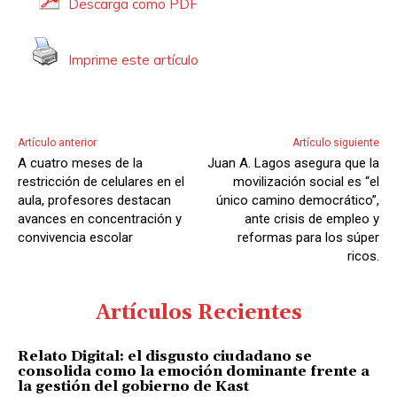
Descarga como PDF
r
d
Imprime este artículo
e
A
u
d
Artículo anterior
Artículo siguiente
i
A cuatro meses de la
Juan A. Lagos asegura que la
o
restricción de celulares en el
movilización social es “el
aula, profesores destacan
único camino democrático”,
avances en concentración y
ante crisis de empleo y
convivencia escolar
reformas para los súper
ricos.
Artículos Recientes
Relato Digital: el disgusto ciudadano se
consolida como la emoción dominante frente a
la gestión del gobierno de Kast