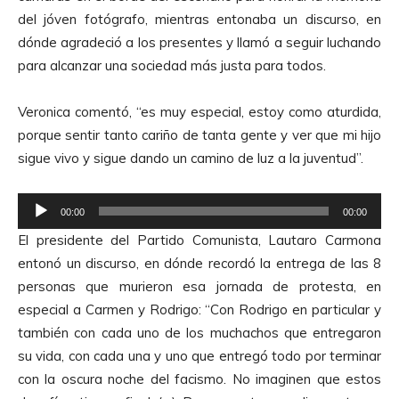
del jóven fotógrafo, mientras entonaba un discurso, en
dónde agradeció a los presentes y llamó a seguir luchando
para alcanzar una sociedad más justa para todos.
Veronica comentó, “es muy especial, estoy como aturdida,
porque sentir tanto cariño de tanta gente y ver que mi hijo
sigue vivo y sigue dando un camino de luz a la juventud”.
R
00:00
00:00
e
El presidente del Partido Comunista, Lautaro Carmona
p
entonó un discurso, en dónde recordó la entrega de las 8
r
personas que murieron esa jornada de protesta, en
o
especial a Carmen y Rodrigo:
“Con Rodrigo en particular y
d
también con cada uno de los muchachos que entregaron
u
su vida, con cada una y uno que entregó todo por terminar
c
con la oscura noche del facismo. No imaginen que estos
t