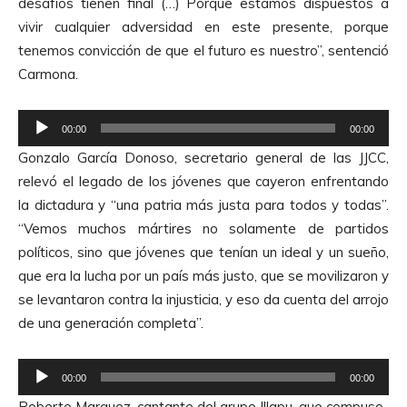
desafíos tienen final (…) Porque estamos dispuestos a
o
vivir cualquier adversidad en este presente, porque
r
tenemos convicción de que el futuro es nuestro”, sentenció
d
Carmona.
e
A
R
u
00:00
00:00
e
d
Gonzalo García Donoso, secretario general de las JJCC,
p
i
relevó el legado de los jóvenes que cayeron enfrentando
r
o
la dictadura y “una patria más justa para todos y todas”.
o
“Vemos muchos mártires no solamente de partidos
d
políticos, sino que jóvenes que tenían un ideal y un sueño,
u
que era la lucha por un país más justo, que se movilizaron y
c
se levantaron contra la injusticia, y eso da cuenta del arrojo
t
de una generación completa”.
o
r
R
d
00:00
00:00
e
e
Roberto Marquez, cantante del grupo Illapu, que compuso