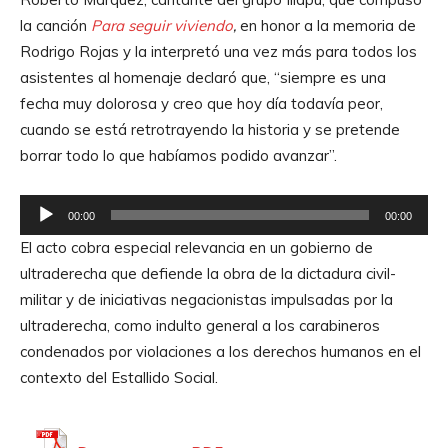
p
A
la canción
Para seguir viviendo
,
en honor a la memoria de
r
u
Rodrigo Rojas y la interpretó una vez más para todos los
o
d
asistentes al homenaje declaró que, “siempre es una
d
i
fecha muy dolorosa y creo que hoy día todavía peor,
u
o
cuando se está retrotrayendo la historia y se pretende
c
borrar todo lo que habíamos podido avanzar”.
t
o
R
r
00:00
00:00
e
d
El acto cobra especial relevancia en un gobierno de
p
e
ultraderecha que defiende la obra de la dictadura civil-
r
A
militar y de iniciativas negacionistas impulsadas por la
o
u
ultraderecha, como indulto general a los carabineros
d
d
condenados por violaciones a los derechos humanos en el
u
i
contexto del Estallido Social.
c
o
t
o