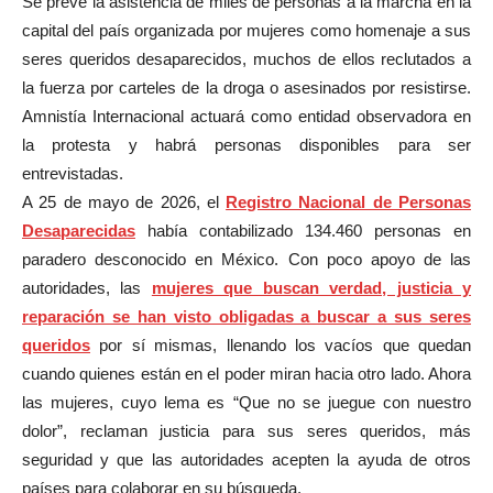
Se prevé la asistencia de miles de personas a la marcha en la
capital del país organizada por mujeres como homenaje a sus
seres queridos desaparecidos, muchos de ellos reclutados a
la fuerza por carteles de la droga o asesinados por resistirse.
Amnistía Internacional actuará como entidad observadora en
la protesta y habrá personas disponibles para ser
entrevistadas.
A 25 de mayo de 2026, el
Registro Nacional de Personas
Desaparecidas
había contabilizado 134.460 personas en
paradero desconocido en México. Con poco apoyo de las
autoridades, las
mujeres que buscan verdad, justicia y
reparación se han visto obligadas a buscar a sus seres
queridos
por sí mismas, llenando los vacíos que quedan
cuando quienes están en el poder miran hacia otro lado. Ahora
las mujeres, cuyo lema es “Que no se juegue con nuestro
dolor”, reclaman justicia para sus seres queridos, más
seguridad y que las autoridades acepten la ayuda de otros
países para colaborar en su búsqueda.