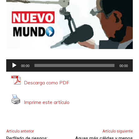
R
00:00
00:00
e
p
Descarga como PDF
r
o
Imprime este artículo
d
u
c
t
Artículo anterior
Artículo siguiente
o
Perfilado de riesgos:
Aguas más cálidas y menos