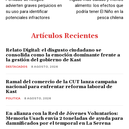
r
advierten graves perjuicios en
alimento: los efectos que
d
su uso para identificar
podría tener El Niño en la
potenciales infractores
pesca chilena
e
A
u
Artículos Recientes
d
i
Relato Digital: el disgusto ciudadano se
consolida como la emoción dominante frente a
o
la gestión del gobierno de Kast
DESTACADOS
8 AGOSTO, 2026
Ramal del comercio de la CUT lanza campaña
nacional para enfrentar reforma laboral de
Kast
POLITICA
8 AGOSTO, 2026
En alianza con la Red de Jóvenes Voluntarios:
Memoria Usach envía 2 toneladas de ayuda para
damnificados por el temporal en La Serena