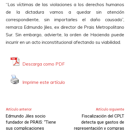
u
“Las víctimas de las violaciones a los derechos humanos
c
de la dictadura vamos a quedar sin atención
t
correspondiente, sin importarles el daño causado”,
o
remarca Edmundo Jiles, ex director de Prais Metropolitano
r
Sur. Sin embargo, advierte, la orden de Hacienda puede
d
incurrir en un acto inconstitucional afectando su viabilidad.
e
A
u
Descarga como PDF
d
i
Imprime este artículo
o
Artículo anterior
Artículo siguiente
Edmundo Jiles socio
Fiscalización del CPLT
fundador de PRAIS: “Tiene
detecta que gastos de
sus complicaciones
representación y compras