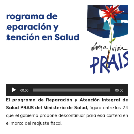
R
00:00
00:00
e
El programa de Reparación y Atención Integral de
p
Salud PRAIS del Ministerio de Salud,
figura entre los 24
r
que el gobierno propone descontinuar para esa cartera en
o
el marco del reajuste fiscal.
d