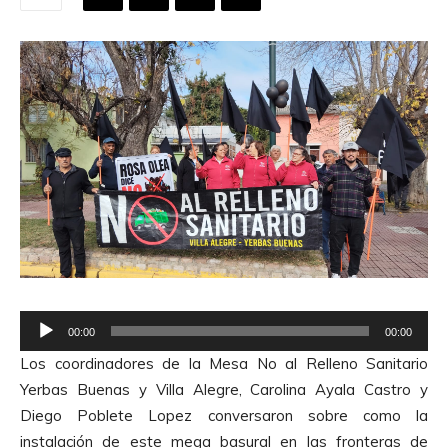
R
00:00
00:00
e
Los coordinadores de la Mesa No al Relleno Sanitario
p
Yerbas Buenas y Villa Alegre, Carolina Ayala Castro y
r
Diego Poblete Lopez conversaron sobre como la
o
instalación de este mega basural en las fronteras de