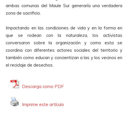
d
ambas comunas del Maule Sur generaría una verdadera
u
zona de sacrificio.
c
t
Impactando en las condiciones de vida y en la forma en
o
que se rodean con la naturaleza, los activistas
r
conversaron sobre la organización y como esta se
d
coordina con diferentes actores sociales del territorio y
e
también como educan y concientizan a las y los vecinos en
A
el reciclaje de desechos.
u
d
i
Descarga como PDF
o
Imprime este artículo