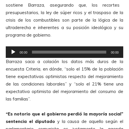
e
sostiene Barraza, asegurando que, los recortes
A
presupuestarios, la ley de súper ricos y el traspaso de la
u
crisis de los combustibles son parte de la lógica de la
d
ultraderecha e inherentes a su posición ideológica y su
i
programa de gobierno.
o
R
00:00
00:00
e
Barraza saca a colación los datos más duros de la
p
encuesta Criteria, en dónde, “solo el 15% de la población
r
tiene expectativas optimistas respecto del mejoramiento
o
de las condiciones laborales” y “solo el 21% tiene una
d
expectativa optimista del mejoramiento del consumo de
u
las familias”.
c
t
“Es notorio que el gobierno perdió la mayoría social”
o
sentencia el diputado
y la causa de aquello según el
r
parlamentario comunista es justamente la agenda