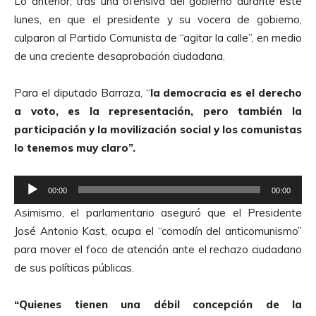
Lo anterior, tras una ofensiva del gobierno durante este
lunes, en que el presidente y su vocera de gobierno,
culparon al Partido Comunista de “agitar la calle”, en medio
de una creciente desaprobación ciudadana.
Para el diputado Barraza, “
la democracia es el derecho
a voto, es la representación, pero también la
participación y la movilización social y los comunistas
lo tenemos muy claro”.
R
00:00
00:00
e
Asimismo, el parlamentario aseguró que el Presidente
p
José Antonio Kast, ocupa el “comodín del anticomunismo”
r
para mover el foco de atención ante el rechazo ciudadano
o
de sus políticas públicas.
d
u
“Quienes tienen una débil concepción de la
c