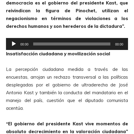
democracia es el gobierno del presidente Kast, que
t
reivindican la figura de Pinochet, utilizan el
o
negacionismo en términos de violaciones a los
r
derechos humanos y son herederos de la dictadura”.
d
e
R
A
00:00
00:00
e
u
Insatisfacción ciudadana y movilización social
p
d
r
i
La percepción ciudadana medida a través de las
o
o
encuestas, arrojan un rechazo transversal a las políticas
d
desplegadas por el gobierno de ultraderecha de José
u
Antonio Kast y también la conducta del mandatario en el
c
manejo del país, cuestión que el diputado comunista
t
acentúa.
o
r
“El gobierno del presidente Kast vive momentos de
d
absoluto decrecimiento en la valoración ciudadana”