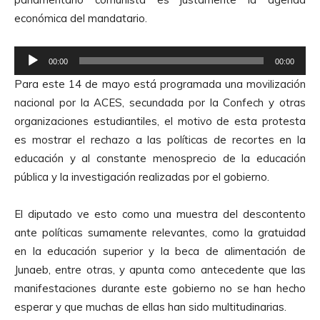
d
económica del mandatario.
e
A
R
u
00:00
00:00
e
d
Para este 14 de mayo está programada una movilización
p
i
nacional por la ACES, secundada por la Confech y otras
r
o
organizaciones estudiantiles, el motivo de esta protesta
o
es mostrar el rechazo a las políticas de recortes en la
d
educación y al constante menosprecio de la educación
u
pública y la investigación realizadas por el gobierno.
c
t
El diputado ve esto como una muestra del descontento
o
ante políticas sumamente relevantes, como la gratuidad
r
en la educación superior y la beca de alimentación de
d
Junaeb, entre otras, y apunta como antecedente que las
e
manifestaciones durante este gobierno no se han hecho
A
esperar y que muchas de ellas han sido multitudinarias.
u