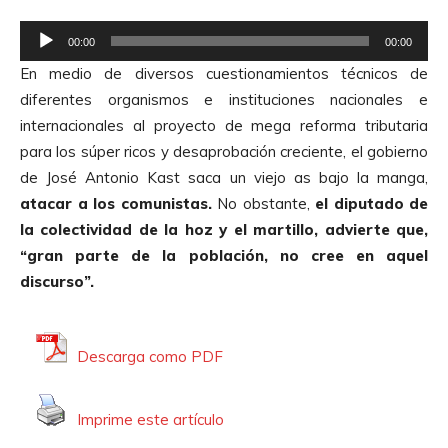
d
R
i
00:00
00:00
e
o
En medio de diversos cuestionamientos técnicos de
p
diferentes organismos e instituciones nacionales e
r
internacionales al proyecto de mega reforma tributaria
o
para los súper ricos y desaprobación creciente, el gobierno
d
de José Antonio Kast saca un viejo as bajo la manga,
u
atacar a los comunistas.
No obstante,
el diputado de
c
la colectividad de la hoz y el martillo, advierte que,
t
“gran parte de la población, no cree en aquel
o
discurso”.
r
d
e
Descarga como PDF
A
u
Imprime este artículo
d