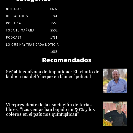
NOTICIAS
6697
DESTACADOS
5741
POLITICA
3553
TODA TU MAÑANA
2502
PODCAST
1781
LO QUE HAY TRAS CADA NOTICIA
1665
Recomendados
Señal inequívoca de impunidad: El triunfo de
la doctrina del ‘cheque en blanco’ policial
Vicepresidente de la asociación de ferias
libres: “Las ventas han bajado un 50% y los
coleros en el país nos quintuplican”