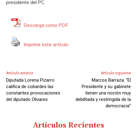
presidente del PC.
c
t
o
Descarga como PDF
r
d
Imprime este artículo
e
A
u
d
Artículo anterior
Artículo siguiente
i
Diputada Lorena Pizarro
Marcos Barraza: “El
o
califica de cobardes las
Presidente y su gabinete
constantes provocaciones
tienen una noción muy
del diputado Olivares
debilitada y restringida de la
democracia”
Artículos Recientes