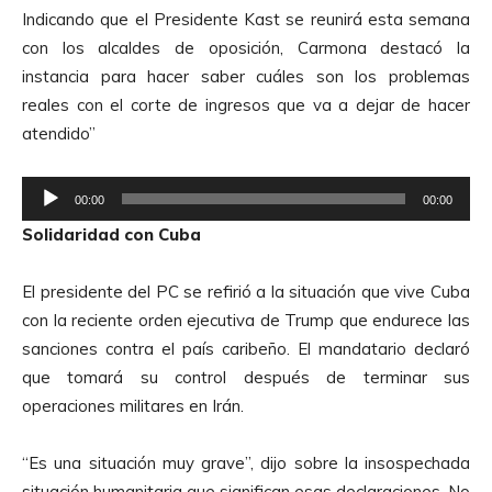
d
Indicando que el Presidente Kast se reunirá esta semana
e
con los alcaldes de oposición, Carmona destacó la
A
instancia para hacer saber cuáles son los problemas
u
reales con el corte de ingresos que va a dejar de hacer
d
atendido”
i
o
R
00:00
00:00
e
Solidaridad con Cuba
p
r
El presidente del PC se refirió a la situación que vive Cuba
o
con la reciente orden ejecutiva de Trump que endurece las
d
sanciones contra el país caribeño. El mandatario declaró
u
que tomará su control después de terminar sus
c
operaciones militares en Irán.
t
o
“Es una situación muy grave”, dijo sobre la insospechada
r
situación humanitaria que significan esas declaraciones. No