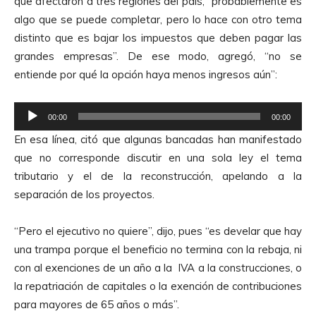
que afectaron a tres regiones del país, “probablemente es
algo que se puede completar, pero lo hace con otro tema
distinto que es bajar los impuestos que deben pagar las
grandes empresas”. De ese modo, agregó, “no se
entiende por qué la opción haya menos ingresos aún”:
R
00:00
00:00
e
En esa línea, citó que algunas bancadas han manifestado
p
que no corresponde discutir en una sola ley el tema
r
tributario y el de la reconstrucción, apelando a la
o
separación de los proyectos.
d
u
“Pero el ejecutivo no quiere”, dijo, pues “es develar que hay
c
una trampa porque el beneficio no termina con la rebaja, ni
t
con al exenciones de un año a la IVA a la construcciones, o
o
la repatriación de capitales o la exención de contribuciones
r
para mayores de 65 años o más”.
d