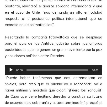
d
obstante, reivindicó el aporte solidario internacional y que
e
en el caso de Chile, “nos demanda un alto en calidad
A
respecto a la posiciones política internacional que se
u
exprese en actos materiales”.
d
i
Resaltando la campaña fotovoltaica que se despliega
o
para el país de las Antillas, advirtió sobre las amplias
posibilidades que se genere un gran movimiento por la paz
y soluciones políticas entre Estados.
R
00:00
00:00
e
“Puede haber fenómenos que nos estremezcan en
p
niveles, pero creo que el pueblo va a reaccionar. Va a
r
haber mítines y marchas que digan: “¡Fuera los Yanquis!”
o
de Cuba que tiene legítimo derecho a construir su futuro
d
de acuerdo a su soberanía y autodeterminación”, precisó el
u