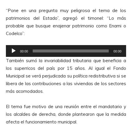
e
“Pone en una pregunta muy peligrosa el tema de los
A
patrimonios del Estado”, agregó el timonel: “Lo más
u
probable que busque enajenar patrimonio como Enami o
d
Codelco”:
i
o
R
00:00
00:00
e
También sumó la invariabilidad tributaria que beneficia a
p
los superricos del país por 15 años. Al igual el Fondo
r
Municipal se verá perjudicada su política redistributiva si se
o
libera de las contribuciones a las viviendas de los sectores
d
más acomodados.
u
c
El tema fue motivo de una reunión entre el mandatario y
t
los alcaldes de derecha, donde plantearon que la medida
o
afecta el funcionamiento municipal.
r