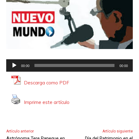
R
00:00
00:00
e
p
Descarga como PDF
r
o
Imprime este artículo
d
u
c
t
Artículo anterior
Artículo siguiente
o
Astrónoma Tere Paneque en
Día del Patrimonio en el