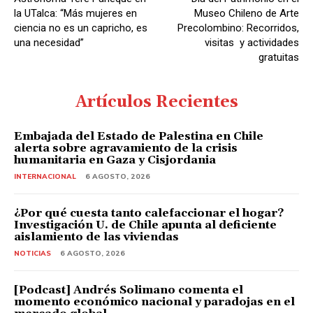
r
la UTalca: “Más mujeres en
Museo Chileno de Arte
d
ciencia no es un capricho, es
Precolombino: Recorridos,
una necesidad”
visitas y actividades
e
gratuitas
A
u
Artículos Recientes
d
i
Embajada del Estado de Palestina en Chile
o
alerta sobre agravamiento de la crisis
humanitaria en Gaza y Cisjordania
INTERNACIONAL
6 AGOSTO, 2026
¿Por qué cuesta tanto calefaccionar el hogar?
Investigación U. de Chile apunta al deficiente
aislamiento de las viviendas
NOTICIAS
6 AGOSTO, 2026
[Podcast] Andrés Solimano comenta el
momento económico nacional y paradojas en el