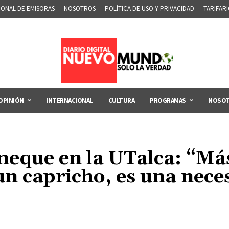
IONAL DE EMISORAS
NOSOTROS
POLÍTICA DE USO Y PRIVACIDAD
TARIFAR
OPINIÓN
INTERNACIONAL
CULTURA
PROGRAMAS
NOSO
eque en la UTalca: “Más
un capricho, es una nec