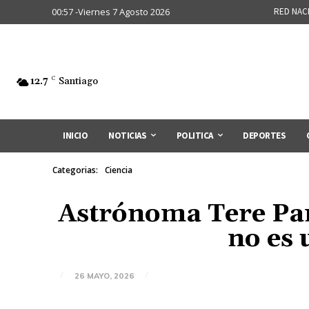
00:57 -Viernes 7 Agosto 2026
RED NAC
12.7
C
Santiago
INICIO
NOTICIAS
POLITICA
DEPORTES
Categorias:
Ciencia
Astrónoma Tere Pan
no es 
26 MAYO, 2026