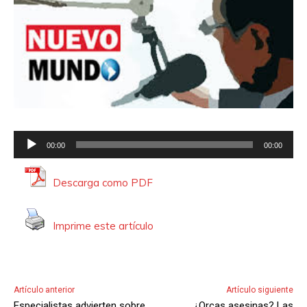
R
00:00
00:00
e
p
Descarga como PDF
r
o
Imprime este artículo
d
u
c
t
Artículo anterior
Artículo siguiente
o
Especialistas advierten sobre
¿Orcas asesinas? Las