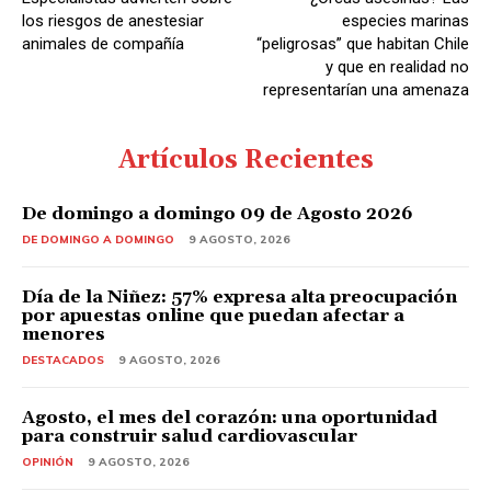
r
los riesgos de anestesiar
especies marinas
d
animales de compañía
“peligrosas” que habitan Chile
y que en realidad no
e
representarían una amenaza
A
u
Artículos Recientes
d
i
De domingo a domingo 09 de Agosto 2026
o
DE DOMINGO A DOMINGO
9 AGOSTO, 2026
Día de la Niñez: 57% expresa alta preocupación
por apuestas online que puedan afectar a
menores
DESTACADOS
9 AGOSTO, 2026
Agosto, el mes del corazón: una oportunidad
para construir salud cardiovascular
OPINIÓN
9 AGOSTO, 2026