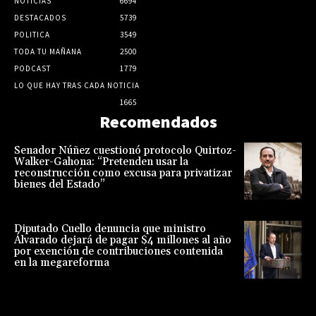
NOTICIAS
6694
DESTACADOS
5739
POLITICA
3549
TODA TU MAÑANA
2500
PODCAST
1779
LO QUE HAY TRAS CADA NOTICIA
1665
Recomendados
Senador Núñez cuestionó protocolo Quirtoz-
Walker-Gahona: “Pretenden usar la
reconstrucción como excusa para privatizar
bienes del Estado”
Diputado Cuello denuncia que ministro
Álvarado dejará de pagar $4 millones al año
por exención de contribuciones contenida
en la megareforma