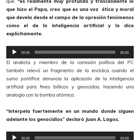
que,
“es realmente muy profundo y trascendente lo
e
que hizo el Papa, creo que es una voz ética y moral
A
que devela desde el campo de la opresión fenómenos
u
como el de la inteligencia artificial y lo dice
d
explícitamente.
i
o
R
00:00
00:00
e
El analista y miembro de la comisión política del PC
p
también relevó un fragmento de la encíclica cuando el
r
sumo pontífice denuncia la aplicación de la inteligencia
o
artificial para fines bélicos y genocidas, haciendo una
d
analogía con la bomba atómica.
u
c
“Interpela fuertemente en un mundo donde siguen
t
adelante los genocidios” declaró Juan A. Lagos.
o
r
R
d
00:00
00:00