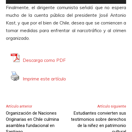
e
e
Finalmente, el dirigente comunista señaló que no espera
p
A
mucho de la cuenta pública del presidente José Antonio
r
u
Kast, y que por el bien de Chile, desea que se comiencen a
o
d
tomar medidas para enfrentar al narcotráfico y al crimen
d
i
organizado.
u
o
c
t
Descarga como PDF
o
r
Imprime este artículo
d
e
A
u
Artículo anterior
Artículo siguiente
d
Organización de Naciones
Estudiantes convierten sus
i
Originarias en Chile culmina
testimonios sobre derechos
o
asamblea fundacional en
de la niñez en patrimonio
Santiago
cultural