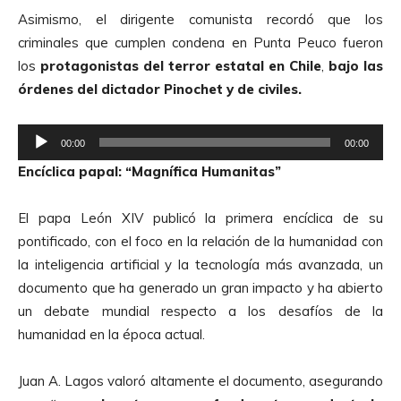
i
Asimismo, el dirigente comunista recordó que los
o
criminales que cumplen condena en Punta Peuco fueron
los
protagonistas
del terror estatal en Chile
,
bajo las
órdenes del dictador Pinochet y de civiles.
R
00:00
00:00
e
Encíclica papal: “Magnífica Humanitas”
p
r
El papa León XIV publicó la primera encíclica de su
o
pontificado, con el foco en la relación de la humanidad con
d
la inteligencia artificial y la tecnología más avanzada, un
u
documento que ha generado un gran impacto y ha abierto
c
un debate mundial respecto a los desafíos de la
t
humanidad en la época actual.
o
r
Juan A. Lagos valoró altamente el documento, asegurando
d