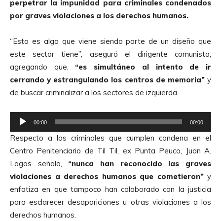
perpetrar la impunidad para criminales condenados
por graves violaciones a los derechos humanos.
“Esto es algo que viene siendo parte de un diseño que
este sector tiene”, aseguró el dirigente comunista,
agregando que,
“es simultáneo al intento de ir
cerrando y estrangulando los centros de memoria”
y
de buscar criminalizar a los sectores de izquierda.
R
00:00
00:00
e
Respecto a los criminales que cumplen condena en el
p
Centro Penitenciario de Til Til, ex Punta Peuco, Juan A.
r
Lagos señala,
“nunca han reconocido las graves
o
violaciones a derechos humanos que cometieron”
y
d
enfatiza en que tampoco han colaborado con la justicia
u
para esclarecer desapariciones u otras violaciones a los
c
derechos humanos.
t