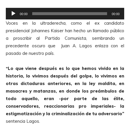
o
R
r
00:00
00:00
e
d
Voces en la ultraderecha, como el ex candidato
p
e
presidencial Johannes Kaiser han hecho un llamado público
r
A
a proscribir al Partido Comunista, sembrando un
o
u
precedente oscuro que Juan A. Lagos enlaza con el
d
d
pasado de nuestro país.
u
i
c
o
“Lo que viene después es lo que hemos vivido en la
t
historia, lo vivimos después del golpe, lo vivimos en
o
otras dictaduras anteriores, en la ley maldita, en
r
masacres y matanzas, en donde los preámbulos de
d
todo aquello, eran -por parte de las élite,
e
conservadores, reaccionarias pro imperiales- la
A
estigmatización y la criminalización de tu adversario”
u
sentencia Lagos.
d