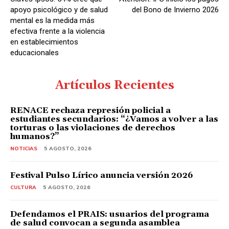
r
apoyo psicológico y de salud
del Bono de Invierno 2026
d
mental es la medida más
efectiva frente a la violencia
e
en establecimientos
A
educacionales
u
d
Artículos Recientes
i
o
RENACE rechaza represión policial a
estudiantes secundarios: “¿Vamos a volver a las
torturas o las violaciones de derechos
humanos?”
NOTICIAS
5 AGOSTO, 2026
Festival Pulso Lírico anuncia versión 2026
CULTURA
5 AGOSTO, 2026
Defendamos el PRAIS: usuarios del programa
de salud convocan a segunda asamblea