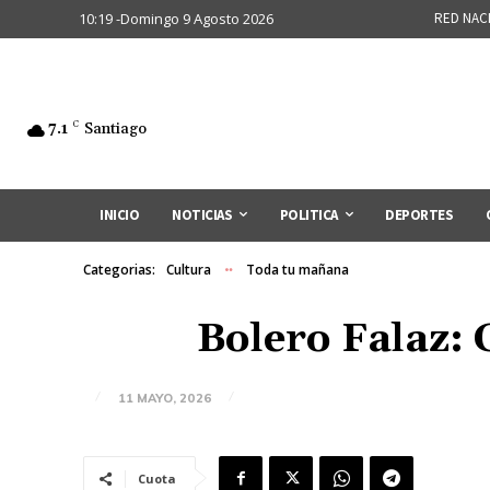
10:19 -Domingo 9 Agosto 2026
RED NAC
7.1
C
Santiago
INICIO
NOTICIAS
POLITICA
DEPORTES
Categorias:
Cultura
Toda tu mañana
Bolero Falaz: 
11 MAYO, 2026
Cuota