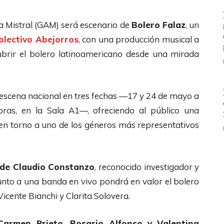
la Mistral (GAM) será escenario de
Bolero Falaz
, un
olectivo Abejorros
, con una producción musical a
ubrir el bolero latinoamericano desde una mirada
la escena nacional en tres fechas —17 y 24 de mayo a
horas, en la Sala A1—, ofreciendo al público una
 en torno a uno de los géneros más representativos
 de Claudio Constanzo
, reconocido investigador y
 junto a una banda en vivo pondrá en valor el bolero
Vicente Bianchi y Clarita Solovera.
Carmen Prieto, Rosario Alfonso y Valentina