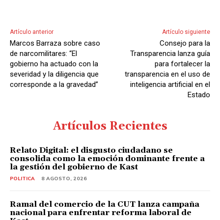
u
c
t
Artículo anterior
Artículo siguiente
o
Marcos Barraza sobre caso
Consejo para la
r
de narcomilitares: “El
Transparencia lanza guía
d
gobierno ha actuado con la
para fortalecer la
severidad y la diligencia que
transparencia en el uso de
e
corresponde a la gravedad”
inteligencia artificial en el
A
Estado
u
d
Artículos Recientes
i
o
Relato Digital: el disgusto ciudadano se
consolida como la emoción dominante frente a
la gestión del gobierno de Kast
POLITICA
8 AGOSTO, 2026
Ramal del comercio de la CUT lanza campaña
nacional para enfrentar reforma laboral de