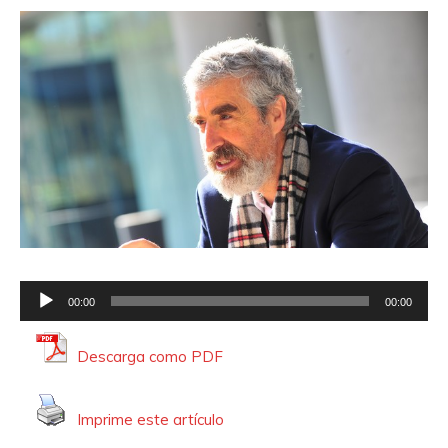
R
00:00
00:00
e
p
Descarga como PDF
r
o
Imprime este artículo
d