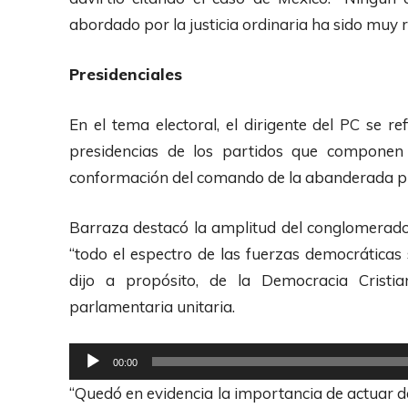
r
abordado por la justicia ordinaria ha sido muy r
o
d
Presidenciales
u
c
En el tema electoral, el dirigente del PC se re
t
presidencias de los partidos que componen
o
conformación del comando de la abanderada pre
r
d
Barraza destacó la amplitud del conglomerado
e
“todo el espectro de las fuerzas democráticas s
A
dijo a propósito, de la Democracia Cristi
u
parlamentaria unitaria.
d
R
i
00:00
e
o
“Quedó en evidencia la importancia de actuar