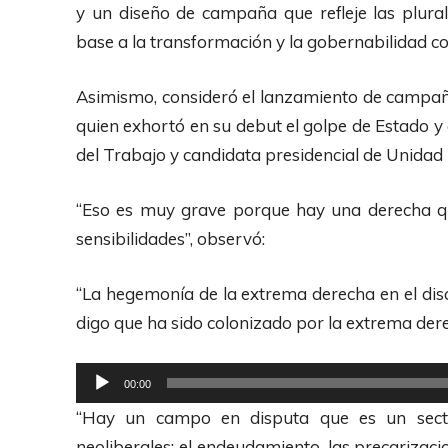
p
y un diseño de campaña que refleje las plural
r
base a la transformación y la gobernabilidad c
o
d
Asimismo, consideró el lanzamiento de campaña
u
quien exhortó en su debut el golpe de Estado y 
c
del Trabajo y candidata presidencial de Unidad 
t
o
“Eso es muy grave porque hay una derecha que
r
sensibilidades”, observó:
d
e
“La hegemonía de la extrema derecha en el disc
A
digo que ha sido colonizado por la extrema der
u
R
d
00:00
e
i
“Hay un campo en disputa que es un sector
p
o
neoliberales: el endeudamiento, las precarizaci