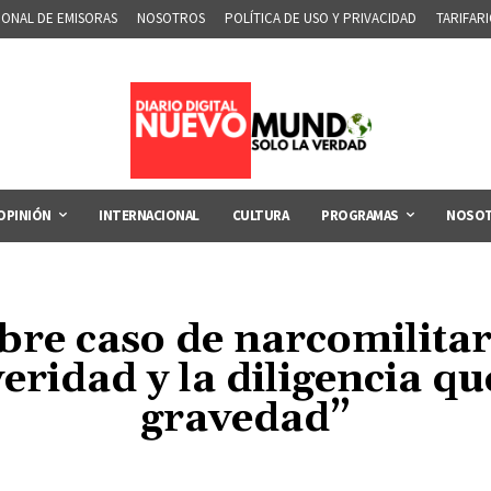
IONAL DE EMISORAS
NOSOTROS
POLÍTICA DE USO Y PRIVACIDAD
TARIFAR
OPINIÓN
INTERNACIONAL
CULTURA
PROGRAMAS
NOSO
re caso de narcomilitar
eridad y la diligencia q
gravedad”