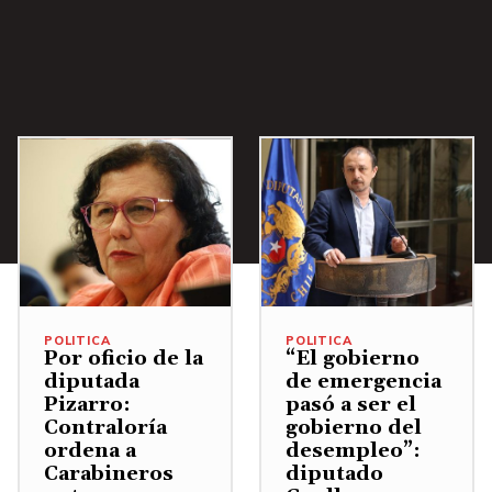
a
o
m
j
d
e
o
i
n
p
s
.
a
m
r
i
a
n
a
u
u
i
m
r
e
e
POLITICA
POLITICA
Por oficio de la
“El gobierno
n
l
diputada
de emergencia
t
Pizarro:
pasó a ser el
v
Contraloría
gobierno del
a
o
ordena a
desempleo”:
r
l
Carabineros
diputado