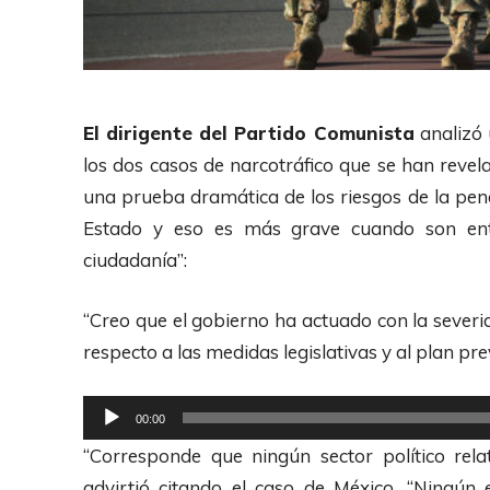
El dirigente del Partido Comunista
analizó 
los dos casos de narcotráfico que se han revelad
una prueba dramática de los riesgos de la pene
Estado y eso es más grave cuando son ent
ciudadanía”:
“Creo que el gobierno ha actuado con la severi
respecto a las medidas legislativas y al plan pre
R
00:00
e
“Corresponde que ningún sector político rela
p
advirtió citando el caso de México. “Ningún