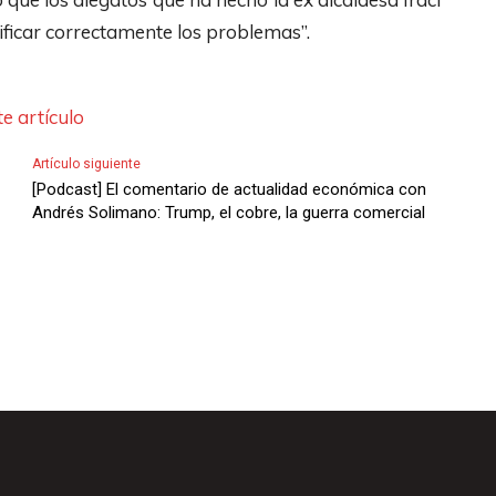
F
b
o
tificar correctamente los problemas”.
l
a
d
e
j
i
c
o
s
e artículo
h
p
m
a
a
i
Artículo siguiente
[Podcast] El comentario de actualidad económica con
s
r
n
Andrés Solimano: Trump, el cobre, la guerra comercial
A
a
u
r
a
i
r
u
r
i
m
e
b
e
l
a
n
v
/
t
o
A
a
l
b
r
u