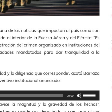
una de las noticias que impactan al país como son
o al interior de la Fuerza Aérea y del Ejército: “Es
tración del crimen organizado en instituciones del
idades mandatadas para dar tranquilidad a la
dad y la diligencia que corresponde”, acotó Barraza
ventivo institucional anunciado:
U
00:00
t
tivice la magnitud y la gravedad de los hechos”,
i
 esfuerzo puede ser desechado y creo que al ser