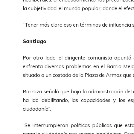
r
la subjetividad, el mundo popular, donde el efec
o
d
“Tener más claro eso en términos de influencia s
u
c
Santiago
t
o
Por otro lado, el dirigente comunista apuntó 
r
enfrenta diversos problemas en el Barrio Meigg
d
situado a un costado de la Plaza de Armas que d
e
A
Barraza señaló que bajo la administración del
u
ha ido debilitando, las capacidades y los e
d
ciudadanía”.
i
“Se interrumpieron políticas públicas que est
o
paga la ciudadanía por sesgos ideológicos. Creo