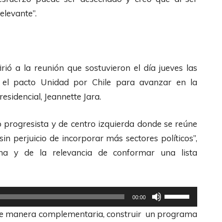
l
elevante”.
i
z
a
l
firió a la reunión que sostuvieron el día jueves las
a
 el pacto Unidad por Chile para avanzar en la
s
sidencial, Jeannette Jara.
t
e
 progresista y de centro izquierda donde se reúne
c
in perjuicio de incorporar más sectores políticos”,
l
ana y de la relevancia de conformar una lista
a
s
U
d
00:00
t
e
 de manera complementaria, construir un programa