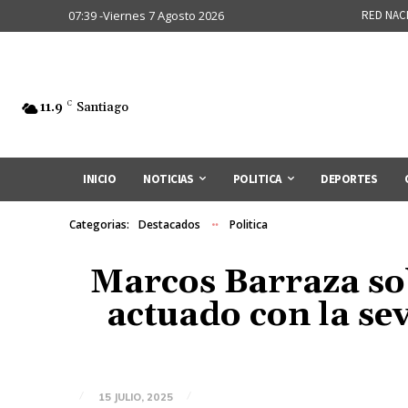
07:39 -Viernes 7 Agosto 2026
RED NAC
11.9
C
Santiago
INICIO
NOTICIAS
POLITICA
DEPORTES
Categorias:
Destacados
Politica
Marcos Barraza sob
actuado con la sev
15 JULIO, 2025