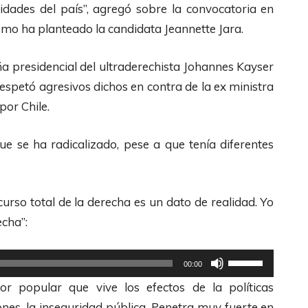
i
F
idades del país”, agregó sobre la convocatoria en
l
l
omo ha planteado la candidata Jeannette Jara.
i
e
z
c
 presidencial del ultraderechista Johannes Kayser
a
h
espetó agresivos dichos en contra de la ex ministra
l
a
por Chile.
a
s
s
A
 se ha radicalizado, pese a que tenía diferentes
t
r
e
r
c
i
urso total de la derecha es un dato de realidad. Yo
l
b
echa”:
a
a
U
s
/
00:00
t
d
A
 popular que vive los efectos de la políticas
i
e
b
ones, la inseguridad pública. Penetra muy fuerte en