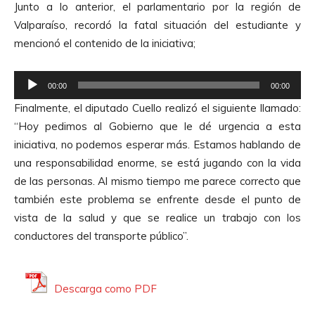
Junto a lo anterior, el parlamentario por la región de
p
Valparaíso, recordó la fatal situación del estudiante y
r
mencionó el contenido de la iniciativa;
o
d
R
u
00:00
00:00
e
c
Finalmente, el diputado Cuello realizó el siguiente llamado:
p
t
“Hoy pedimos al Gobierno que le dé urgencia a esta
r
o
iniciativa, no podemos esperar más. Estamos hablando de
o
r
una responsabilidad enorme, se está jugando con la vida
d
d
de las personas. Al mismo tiempo me parece correcto que
u
e
también este problema se enfrente desde el punto de
c
A
vista de la salud y que se realice un trabajo con los
t
u
conductores del transporte público”.
o
d
r
i
d
o
Descarga como PDF
e